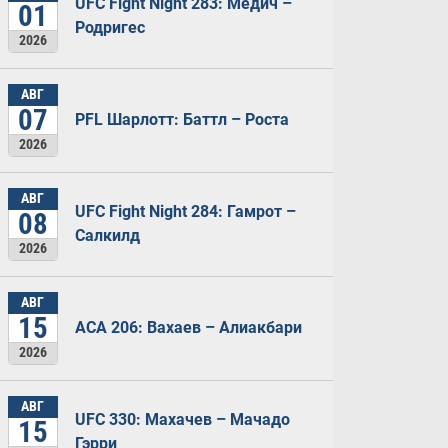
UFC Fight Night 283: Медич –
01
Родригес
2026
АВГ
07
PFL Шарлотт: Баттл – Роста
2026
АВГ
UFC Fight Night 284: Гамрот –
08
Салкилд
2026
АВГ
15
ACA 206: Вахаев – Алиакбари
2026
АВГ
UFC 330: Махачев – Мачадо
15
Гэрри