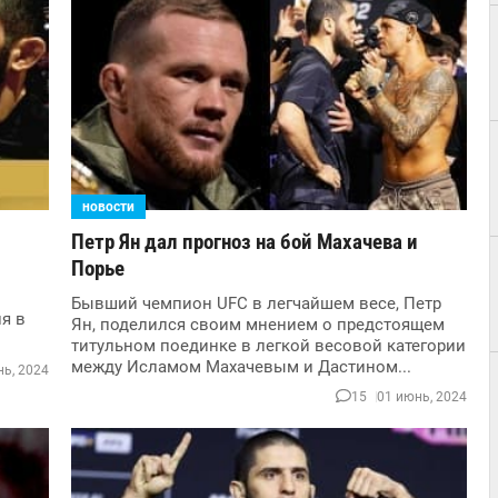
новости
Петр Ян дал прогноз на бой Махачева и
Порье
Бывший чемпион UFC в легчайшем весе, Петр
я в
Ян, поделился своим мнением о предстоящем
титульном поединке в легкой весовой категории
между Исламом Махачевым и Дастином...
ь, 2024
15
01 июнь, 2024