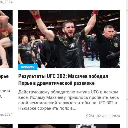
ь, 2024
новости
орье
Результаты UFC 302: Махачев победил
Порье в драматической развязке
лению
Действующему обладателю титула UFC в легком
,
весе, Исламу Махачеву, пришлось проявить весь
свой чемпионский характер, чтобы на UFC 302 в
Ньюарке сохранить пояс в...
ь, 2024
64
02 июнь, 2024