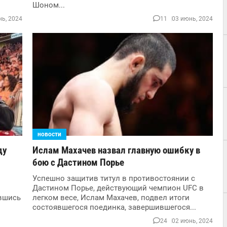
Шоном...
ь, 2024
11
03 июнь, 2024
новости
ду
Ислам Махачев назвал главную ошибку в
бою с Дастином Порье
Успешно защитив титул в противостоянии с
Дастином Порье, действующий чемпион UFC в
вшись
легком весе, Ислам Махачев, подвел итоги
состоявшегося поединка, завершившегося...
24
02 июнь, 2024