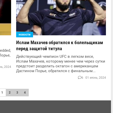
новости
Ислам Махачев обратился к болельщикам
перед защитой титула
edded,
Порье,
Действующий чемпион UFC в легком весе,
Ислам Махачев, которому менее чем через сутки
предстоит разделить октагон с американцем
ь, 2024
Дастином Порье, обратился с финальным...
6
01 июнь, 2024
1
2
3
4