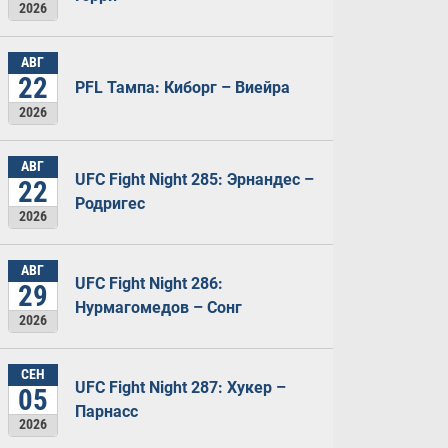
2026
АВГ
22
PFL Тампа: Киборг – Виейра
2026
АВГ
UFC Fight Night 285: Эрнандес –
22
Родригес
2026
АВГ
UFC Fight Night 286:
29
Нурмагомедов – Сонг
2026
СЕН
UFC Fight Night 287: Хукер –
05
Парнасс
2026