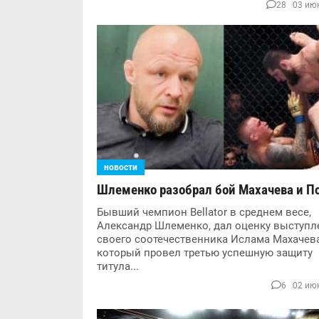
28
03 июн
новости
Шлеменко разобрал бой Махачева и П
Бывший чемпион Bellator в среднем весе,
Александр Шлеменко, дал оценку выступ
своего соотечественника Ислама Махачева
который провел третью успешную защиту
титула...
6
02 июн