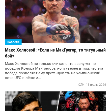
новости
Макс Холловэй: «Если не МакГрегор, то титульный
бой»
Макс Холловэй не только считает, что заслуженно
победил Конора МакГрегора, но и уверен в том, что эта
победа позволяет ему претендовать на чемпионский
пояс UFC в лёгком...
9
18 июль, 2026