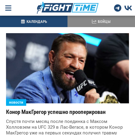
КАЛЕНДАРЬ
БОЙЦЫ
новости
Конор МакГрегор успешно прооперирован
Спустя почти месяц после поединка с Максом
Холловэем на UFC 329 в Лас-Вегасе, в котором Конор
МакГрегор уже на первых секундах получил травму