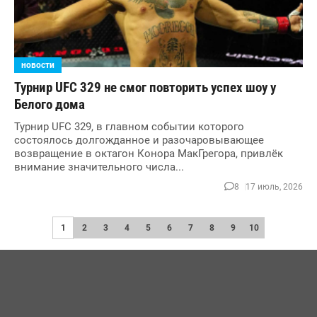
новости
Турнир UFC 329 не смог повторить успех шоу у
Белого дома
Турнир UFC 329, в главном событии которого
состоялось долгожданное и разочаровывающее
возвращение в октагон Конора МакГрегора, привлёк
внимание значительного числа...
8
17 июль, 2026
1
2
3
4
5
6
7
8
9
10