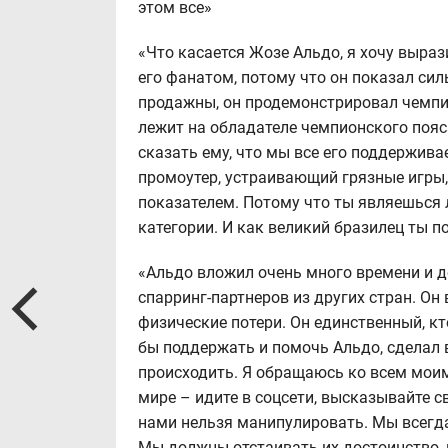
этом все»
«Что касается Жозе Альдо, я хочу выраз
его фанатом, потому что он показал сил
продажны, он продемонстрировал чемпио
лежит на обладателе чемпионского пояса
сказать ему, что мы все его поддержив
промоутер, устраивающий грязные игры, 
показателем. Потому что ты являешься 
категории. И как великий бразилец ты п
«Альдо вложил очень много времени и де
спарринг-партнеров из других стран. Он
физические потери. Он единственный, кт
бы поддержать и помочь Альдо, сделал в
происходить. Я обращаюсь ко всем мои
мире – идите в соцсети, высказывайте с
нами нельзя манипулировать. Мы всегда
Мы должны отстаивать их достоинство, 