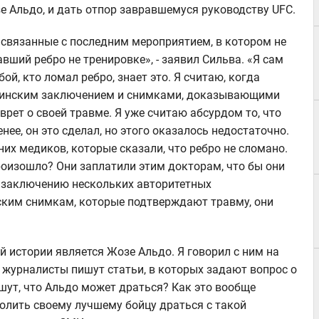
 Альдо, и дать отпор завравшемуся руководству UFC.
, связанные с последним мероприятием, в котором не
вший ребро не тренировке», - заявил Сильва. «Я сам
ой, кто ломал ребро, знает это. Я считаю, когда
ицинским заключением и снимками, доказывающими
 врет о своей травме. Я уже считаю абсурдом то, что
ее, он это сделал, но этого оказалось недостаточно.
их медиков, которые сказали, что ребро не сломано.
роизошло? Они заплатили этим докторам, что бы они
и заключению нескольких авторитетных
ским снимкам, которые подтверждают травму, они
 истории является Жозе Альдо. Я говорил с ним на
м журналисты пишут статьи, в которых задают вопрос о
ишут, что Альдо может драться? Как это вообще
олить своему лучшему бойцу драться с такой