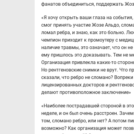
фанатов объединиться, поддержать Жозе
«Я хочу открыть ваши глаза на события
смог принять участие Жозе Альдо, слома
ломал ребра, и знаю, как это больно. Люб
чемпион приходит к промоутеру с мед
наличие травмы, это означает, что он не
ему пришлось это доказывать. Тем не мен
Организация привлекла каких-то сторонн
Но рентгеновские снимки не врут. Что п
сказали, что ребро не сломано? Вопрек
лицензированных докторов и рентгенов
делают противоположное заключение»
«Наиболее пострадавшей стороной в этой
неделе, и он был очень расстроен. Заче
том, сломано ребро, или нет? А потом п
возможно? Как организация может позв