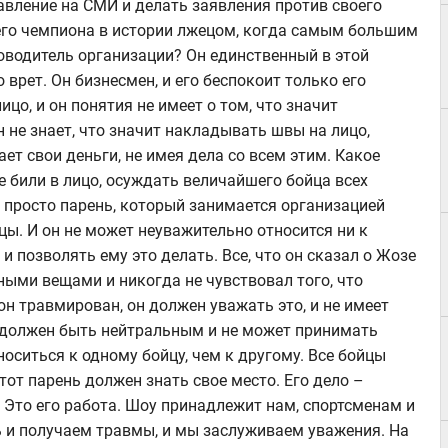
вление на СМИ и делать заявления против своего
го чемпиона в истории лжецом, когда самым большим
оводитель организации? Он единственный в этой
о врет. Он бизнесмен, и его беспокоит только его
ицо, и он понятия не имеет о том, что значит
 не знает, что значит накладывать швы на лицо,
ет свои деньги, не имея дела со всем этим. Какое
не били в лицо, осуждать величайшего бойца всех
н просто парень, который занимается организацией
ы. И он не может неуважительно относится ни к
и позволять ему это делать. Все, что он сказал о Жозе
ными вещами и никогда не чувствовал того, что
он травмирован, он должен уважать это, и не имеет
 должен быть нейтральным и не может принимать
носиться к одному бойцу, чем к другому. Все бойцы
от парень должен знать свое место. Его дело –
 Это его работа. Шоу принадлежит нам, спортсменам и
 и получаем травмы, и мы заслуживаем уважения. На