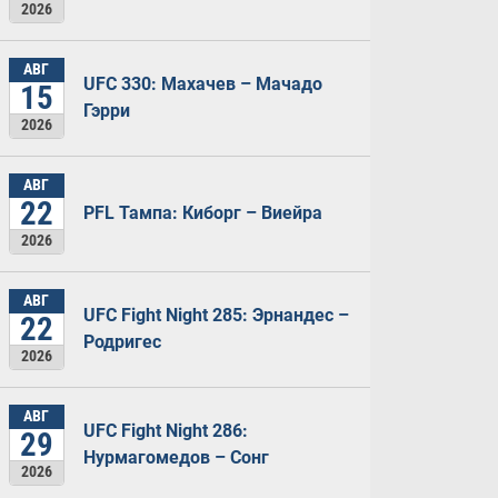
2026
АВГ
UFC 330: Махачев – Мачадо
15
Гэрри
2026
АВГ
22
PFL Тампа: Киборг – Виейра
2026
АВГ
UFC Fight Night 285: Эрнандес –
22
Родригес
2026
АВГ
UFC Fight Night 286:
29
Нурмагомедов – Сонг
2026