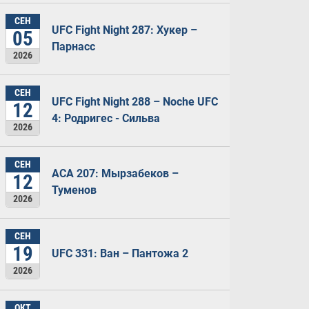
СЕН
UFC Fight Night 287: Хукер –
05
Парнасс
2026
СЕН
UFC Fight Night 288 – Noche UFC
12
4: Родригес - Сильва
2026
СЕН
ACA 207: Мырзабеков –
12
Туменов
2026
СЕН
19
UFC 331: Ван – Пантожа 2
2026
ОКТ