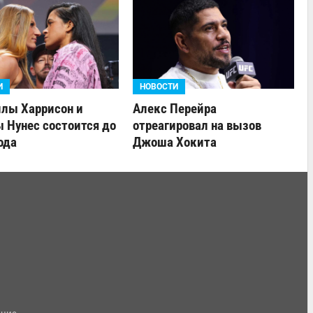
И
НОВОСТИ
йлы Харрисон и
Алекс Перейра
 Нунес состоится до
отреагировал на вызов
ода
Джоша Хокита