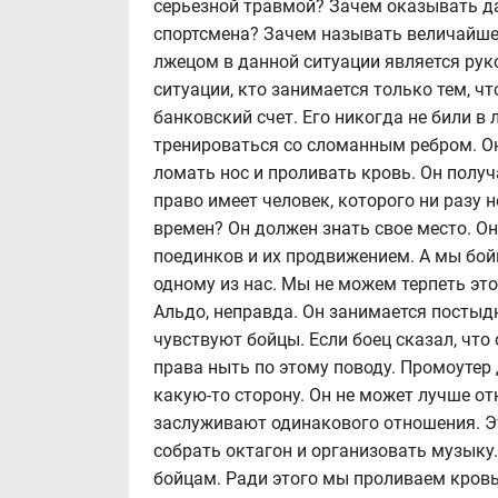
серьезной травмой? Зачем оказывать да
спортсмена? Зачем называть величайше
лжецом в данной ситуации является рук
ситуации, кто занимается только тем, чт
банковский счет. Его никогда не били в л
тренироваться со сломанным ребром. Он
ломать нос и проливать кровь. Он получа
право имеет человек, которого ни разу 
времен? Он должен знать свое место. О
поединков и их продвижением. А мы бойц
одному из нас. Мы не можем терпеть это 
Альдо, неправда. Он занимается постыд
чувствуют бойцы. Если боец сказал, что 
права ныть по этому поводу. Промоутер
какую-то сторону. Он не может лучше от
заслуживают одинакового отношения. Эт
собрать октагон и организовать музыку.
бойцам. Ради этого мы проливаем кровь