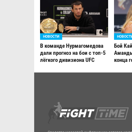
НОВОСТИ
НОВОСТ
В команде Нурмагомедова
Бой Ка
дали прогноз на бои с топ-5
Аманды
лёгкого дивизиона UFC
конца г