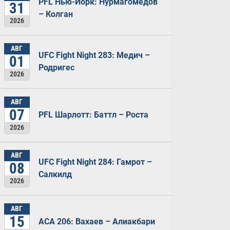
PFL Нью-Йорк: Нурмагомедов
31
– Колган
2026
АВГ
UFC Fight Night 283: Медич –
01
Родригес
2026
АВГ
07
PFL Шарлотт: Баттл – Роста
2026
АВГ
UFC Fight Night 284: Гамрот –
08
Салкилд
2026
АВГ
15
ACA 206: Вахаев – Алиакбари