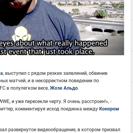
ва
, выступил с рядом резких заявлений, обвинив
ных матчей, и в некорректном поведении по
C в полулегком весе,
Жозе Альдо
.
E, и уже пересекли черту. Я очень расстроен!», -
Твиттер, комментируя исход поединка между
Конором
вал развернутое видеообращение, в котором призвал