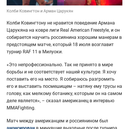
Колби Ковингтон и Арман Царукян
Колби Ковингтону не нравится поведение Армана
Царукяна на ковре лиги Real American Freestyle, и он
собирается научить россиянина хорошим манерам в
предстоящем матче, который 18 июля возглавит
турнир RAF 11 в Милуоки.
«Это непрофессионально. Так не принято в мире
борьбы и не соответствует нашей культуре. Я хочу
поставить его на место. Я собираюсь разгромить
его и выставить посмешищем – натяну ему трусы на
голову, как мелкому ботанику, которым он на самом
деле является», – сказал американец в интервью
MMAFighting.
Матч между американцем и россиянином был
анонсирован
в минувшие выходные после турнира