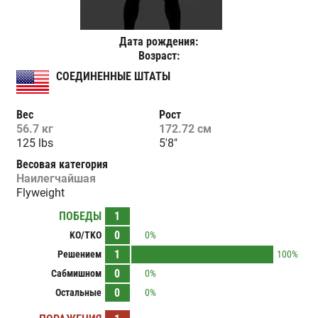
Дата рождения:
Возраст:
СОЕДИНЕННЫЕ ШТАТЫ
Вес
Рост
56.7 кг
172.72 см
125 lbs
5'8"
Весовая категория
Наилегчайшая
Flyweight
ПОБЕДЫ
1
0
KO/TKO
0%
1
Решением
100%
0
Сабмишном
0%
0
Остальные
0%