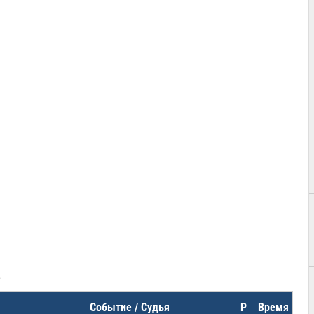
в
Событие / Судья
Р
Время