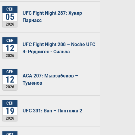
СЕН
UFC Fight Night 287: Хукер –
05
Парнасс
2026
СЕН
UFC Fight Night 288 – Noche UFC
12
4: Родригес - Сильва
2026
СЕН
ACA 207: Мырзабеков –
12
Туменов
2026
СЕН
19
UFC 331: Ван – Пантожа 2
2026
ОКТ