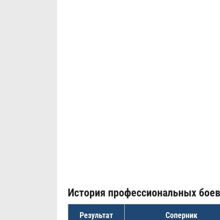
История профессиональных бое
Результат
Соперник