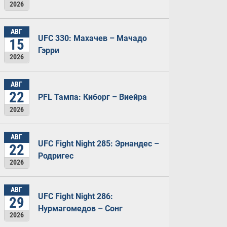
2026
АВГ
UFC 330: Махачев – Мачадо
15
Гэрри
2026
АВГ
22
PFL Тампа: Киборг – Виейра
2026
АВГ
UFC Fight Night 285: Эрнандес –
22
Родригес
2026
АВГ
UFC Fight Night 286:
29
Нурмагомедов – Сонг
2026