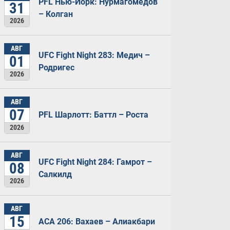
PFL Нью-Йорк: Нурмагомедов
31
– Колган
2026
АВГ
UFC Fight Night 283: Медич –
01
Родригес
2026
АВГ
07
PFL Шарлотт: Баттл – Роста
2026
АВГ
UFC Fight Night 284: Гамрот –
08
Салкилд
2026
АВГ
15
ACA 206: Вахаев – Алиакбари