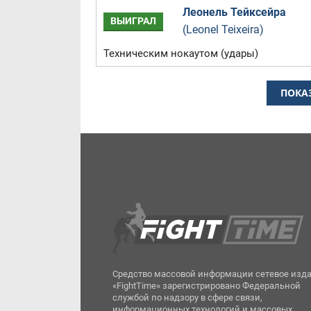
Леонель Тейксейра
ВЫИГРАЛ
(Leonel Teixeira)
Техническим нокаутом (удары)
ПОКА
Средство массовой информации сетевое изд
«FightTime» зарегистрировано Федеральной
службой по надзору в сфере связи,
информационных технологий и массовых