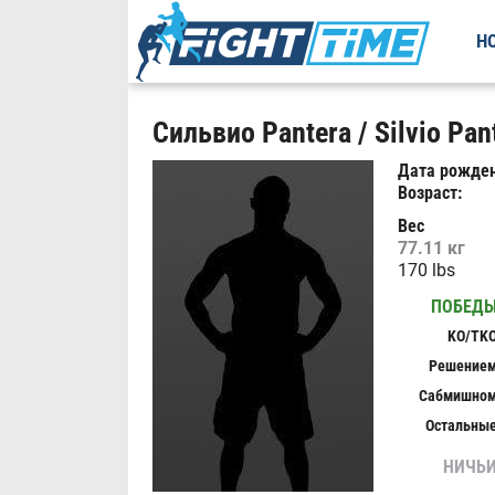
Н
Сильвио Pantera / Silvio Pan
Дата рожден
Возраст:
Вес
77.11 кг
170 lbs
ПОБЕД
KO/TK
Решение
Сабмишно
Остальны
НИЧЬ