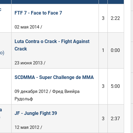
с
FTF 7 - Face to Face 7
3
2:22
02 мая 2014 /
Luta Contra o Crack - Fight Against
Crack
1
0:00
o)
23 июня 2013 /
SCDMMA - Super Challenge de MMA
3
5:00
09 декабря 2012 / Фред Виейра
Рудольф
а
JF - Jungle Fight 39
)
3
2:37
12 мая 2012 /