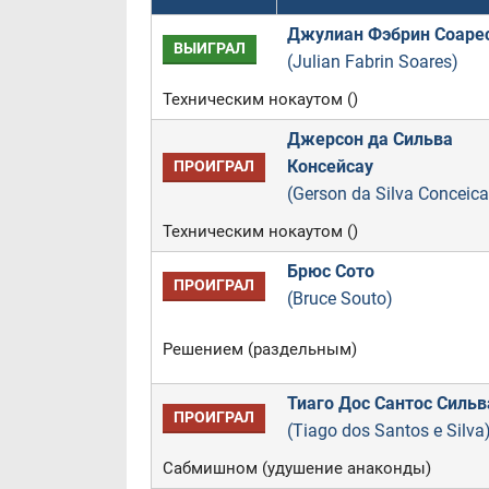
Джулиан Фэбрин Соаре
ВЫИГРАЛ
(Julian Fabrin Soares)
Техническим нокаутом ()
Джерсон да Сильва
Консейсау
ПРОИГРАЛ
(Gerson da Silva Conceica
Техническим нокаутом ()
Брюс Сото
ПРОИГРАЛ
(Bruce Souto)
Решением (раздельным)
Тиаго Дос Сантос Сильв
ПРОИГРАЛ
(Tiago dos Santos e Silva
Сабмишном (удушение анаконды)