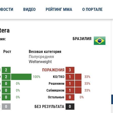
ОВОСТИ
ВИДЕО
РЕЙТИНГ ММА
О ПОРТАЛЕ
tera
БРАЗИЛИЯ
ия:
Рост
Весовая категория
Полусредняя
Welterweight
Ы
2
ПОРАЖЕНИЯ
3
2
1
O
100%
KO/TKO
33%
0
1
м
0%
Решением
33%
0
1
м
0%
Сабмишном
33%
0
0
е
0%
Остальные
0%
И
0
БЕЗ РЕЗУЛЬТАТА
0