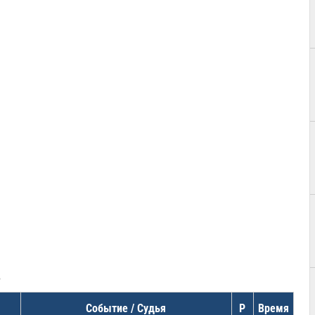
в
Событие / Судья
Р
Время