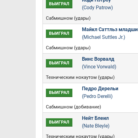
ВЫИГРАЛ
(Cody Patrow)
Сабмишном (удары)
Майкл Саттльз младши
ВЫИГРАЛ
(Michael Suttles Jr.)
Сабмишном (удары)
Винс Ворвалд
ВЫИГРАЛ
(Vince Vorwald)
Техническим нокаутом (удары)
Педро Дерельи
ВЫИГРАЛ
(Pedro Derelli)
Сабмишном (добивание)
Нейт Блеил
ВЫИГРАЛ
(Nate Bleyle)
Техническим нокаутом (удары)