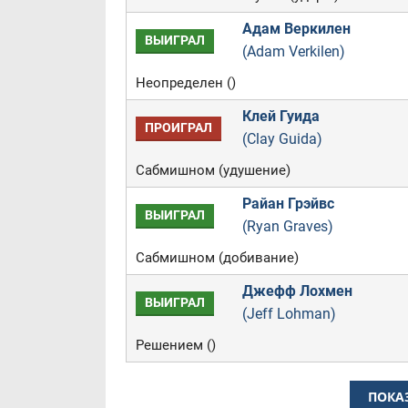
Адам Веркилен
ВЫИГРАЛ
(Adam Verkilen)
Неопределен ()
Клей Гуида
ПРОИГРАЛ
(Clay Guida)
Сабмишном (удушение)
Райан Грэйвс
ВЫИГРАЛ
(Ryan Graves)
Сабмишном (добивание)
Джефф Лохмен
ВЫИГРАЛ
(Jeff Lohman)
Решением ()
ПОКА