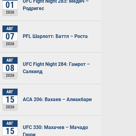
UFC Fight Night 283: Медич –
01
Родригес
2026
АВГ
07
PFL Шарлотт: Баттл – Роста
2026
АВГ
UFC Fight Night 284: Гамрот –
08
Салкилд
2026
АВГ
15
ACA 206: Вахаев – Алиакбари
2026
АВГ
UFC 330: Махачев – Мачадо
15
Гэрри