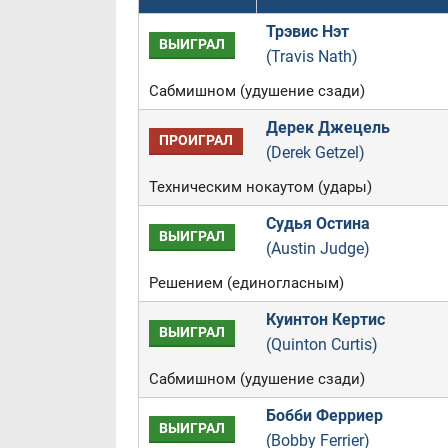
Трэвис Нэт
ВЫИГРАЛ
(Travis Nath)
Сабмишном (удушение сзади)
Дерек Джецель
ПРОИГРАЛ
(Derek Getzel)
Техническим нокаутом (удары)
Судья Остина
ВЫИГРАЛ
(Austin Judge)
Решением (единогласным)
Куинтон Кертис
ВЫИГРАЛ
(Quinton Curtis)
Сабмишном (удушение сзади)
Бобби Ферриер
ВЫИГРАЛ
(Bobby Ferrier)