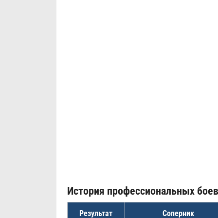
История профессиональных бое
Результат
Соперник