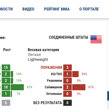
ОВОСТИ
ВИДЕО
РЕЙТИНГ ММА
О ПОРТАЛЕ
СОЕДИНЕННЫЕ ШТАТЫ
ия:
Рост
Весовая категория
Легкая
Lightweight
Ы
15
ПОРАЖЕНИЯ
3
2
1
O
13%
KO/TKO
33%
2
0
м
13%
Решением
0%
10
2
м
67%
Сабмишном
67%
1
0
е
7%
Остальные
0%
И
0
БЕЗ РЕЗУЛЬТАТА
0