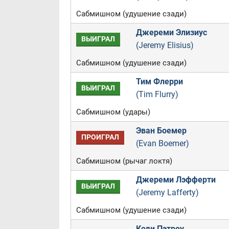
Сабмишном (удушение сзади)
Джереми Элизиус
ВЫИГРАЛ
(Jeremy Elisius)
Сабмишном (удушение сзади)
Тим Флерри
ВЫИГРАЛ
(Tim Flurry)
Сабмишном (удары)
Эван Боемер
ПРОИГРАЛ
(Evan Boemer)
Сабмишном (рычаг локтя)
Джереми Лэфферти
ВЫИГРАЛ
(Jeremy Lafferty)
Сабмишном (удушение сзади)
Коди Пэтроу