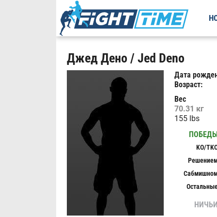
Н
Джед Дено / Jed Deno
Дата рожден
Возраст:
Вес
70.31 кг
155 lbs
ПОБЕД
KO/TK
Решение
Сабмишно
Остальны
НИЧЬ