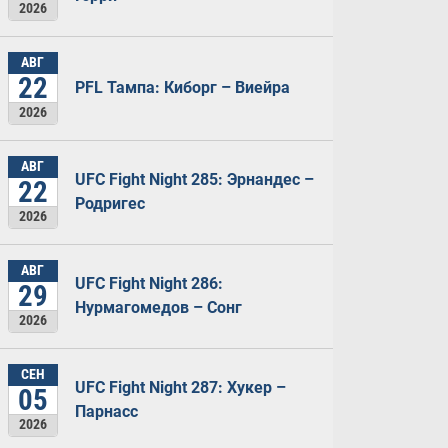
2026
АВГ
22
PFL Тампа: Киборг – Виейра
2026
АВГ
UFC Fight Night 285: Эрнандес –
22
Родригес
2026
АВГ
UFC Fight Night 286:
29
Нурмагомедов – Сонг
2026
СЕН
UFC Fight Night 287: Хукер –
05
Парнасс
2026