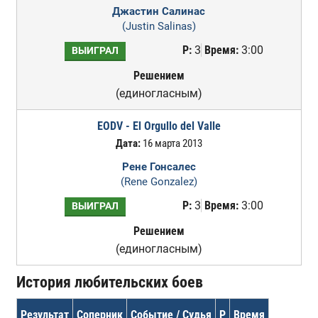
Джастин Салинас
(Justin Salinas)
Р:
3
Время:
3:00
ВЫИГРАЛ
Решением
(единогласным)
EODV - El Orgullo del Valle
Дата:
16 марта 2013
Рене Гонсалес
(Rene Gonzalez)
Р:
3
Время:
3:00
ВЫИГРАЛ
Решением
(единогласным)
История любительских боев
Результат
Соперник
Событие / Судья
Р
Время