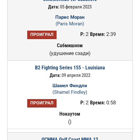
Дата:
05 февраля 2023
Парис Моран
(Paris Moran)
Р:
2
Время:
2:39
ПРОИГРАЛ
Сабмишном
(удушение сзади)
B2 Fighting Series 155 - Louisiana
Дата:
09 апреля 2022
Шамел Финдли
(Shamel Findley)
Р:
2
Время:
0:58
ПРОИГРАЛ
Нокаутом
()
GCMMA Gulf Coast MMA 12