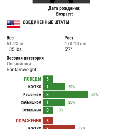
Дата рождения:
Возраст:
СОЕДИНЕННЫЕ ШТАТЫ
Вес
Рост
61.23 кг
170.18 см
135 lbs
5'7"
Весовая категория
Легчайшая
Bantamweight
ПОБЕДЫ
5
1
KO/TKO
20%
3
Решением
60%
1
Сабмишном
20%
0
Остальные
0%
ПОРАЖЕНИЯ
8
3
KO/TKO
38%