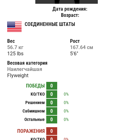
Дата рождения:
Возраст:
СОЕДИНЕННЫЕ ШТАТЫ
Вес
Рост
56.7 кг
167.64 см
125 lbs
5'6"
Весовая категория
Наилегчайшая
Flyweight
ПОБЕДЫ
0
0
KO/TKO
0%
0
Решением
0%
0
Сабмишном
0%
0
Остальные
0%
ПОРАЖЕНИЯ
0
0
KO/TKO
0%