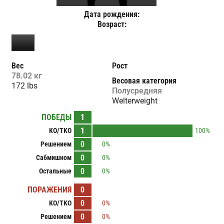
Дата рождения:
Возраст:
Вес
Рост
78.02 кг
Весовая категория
172 lbs
Полусредняя
Welterweight
ПОБЕДЫ
1
1
KO/TKO
100%
0
Решением
0%
0
Сабмишном
0%
0
Остальные
0%
ПОРАЖЕНИЯ
0
0
KO/TKO
0%
0
Решением
0%