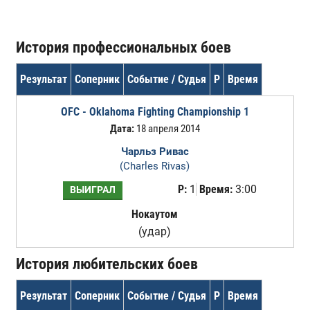
История профессиональных боев
Результат
Соперник
Событие / Судья
Р
Время
OFC - Oklahoma Fighting Championship 1
Дата:
18 апреля 2014
Чарльз Ривас
(Charles Rivas)
Р:
1
Время:
3:00
ВЫИГРАЛ
Нокаутом
(удар)
История любительских боев
Результат
Соперник
Событие / Судья
Р
Время