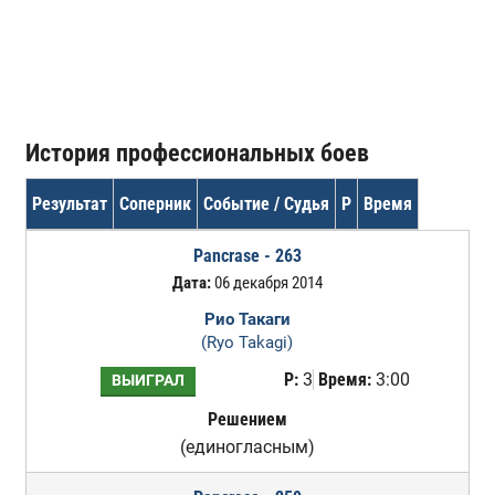
История профессиональных боев
Результат
Соперник
Событие / Судья
Р
Время
Pancrase - 263
Дата:
06 декабря 2014
Рио Такаги
(Ryo Takagi)
Р:
3
Время:
3:00
ВЫИГРАЛ
Решением
(единогласным)