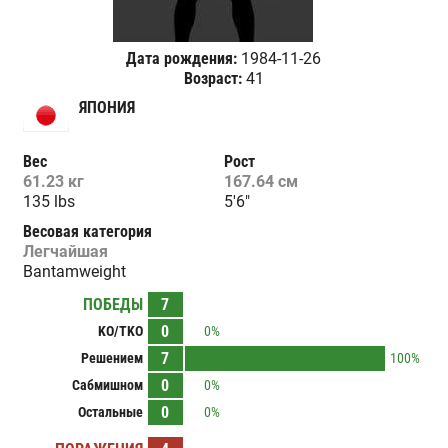
Дата рождения:
1984-11-26
Возраст:
41
ЯПОНИЯ
Вес
Рост
61.23 кг
167.64 см
135 lbs
5'6"
Весовая категория
Легчайшая
Bantamweight
ПОБЕДЫ
7
0
KO/TKO
0%
7
Решением
100%
0
Сабмишном
0%
0
Остальные
0%