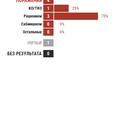
ПОРАЖЕНИЯ
4
1
KO/TKO
25%
3
Решением
75%
0
Сабмишном
0%
0
Остальные
0%
НИЧЬИ
1
БЕЗ РЕЗУЛЬТАТА
0