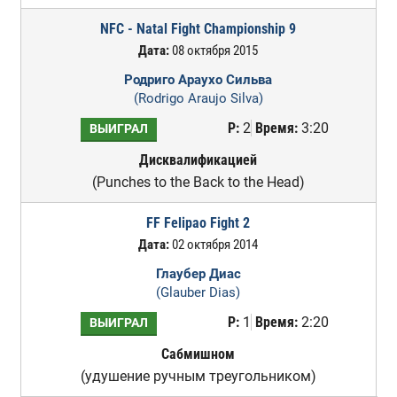
NFC - Natal Fight Championship 9
Дата:
08 октября 2015
Родриго Араухо Сильва
(Rodrigo Araujo Silva)
Р:
2
Время:
3:20
ВЫИГРАЛ
Дисквалификацией
(Punches to the Back to the Head)
FF Felipao Fight 2
Дата:
02 октября 2014
Глаубер Диас
(Glauber Dias)
Р:
1
Время:
2:20
ВЫИГРАЛ
Сабмишном
(удушение ручным треугольником)