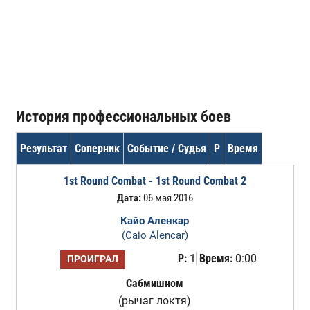
История профессиональных боев
Результат
Соперник
Событие / Судья
Р
Время
1st Round Combat - 1st Round Combat 2
Дата:
06 мая 2016
Кайо Аленкар
(Caio Alencar)
Р:
1
Время:
0:00
ПРОИГРАЛ
Сабмишном
(рычаг локтя)