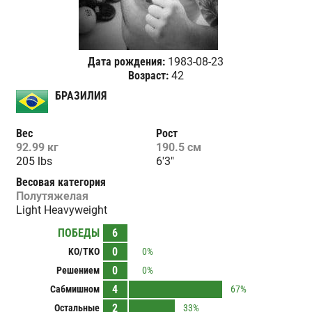
Дата рождения:
1983-08-23
Возраст:
42
БРАЗИЛИЯ
Вес
Рост
92.99 кг
190.5 см
205 lbs
6'3"
Весовая категория
Полутяжелая
Light Heavyweight
ПОБЕДЫ
6
0
KO/TKO
0%
0
Решением
0%
4
Сабмишном
67%
2
Остальные
33%