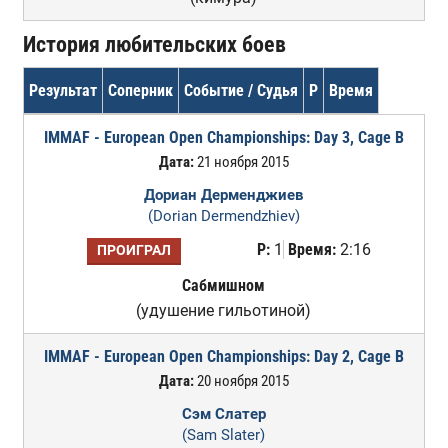
История любительских боев
Результат
Соперник
Событие / Судья
Р
Время
IMMAF - European Open Championships: Day 3, Cage B
Дата:
21 ноября 2015
Дориан Дерменджиев
(Dorian Dermendzhiev)
Р:
1
Время:
2:16
ПРОИГРАЛ
Сабмишном
(удушение гильотиной)
IMMAF - European Open Championships: Day 2, Cage B
Дата:
20 ноября 2015
Сэм Слатер
(Sam Slater)