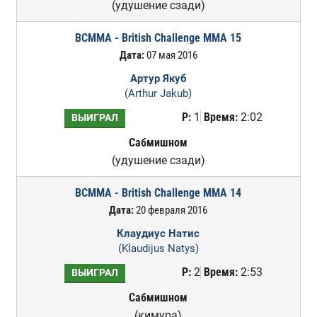
(удушение сзади)
BCMMA - British Challenge MMA 15
Дата:
07 мая 2016
Артур Якуб
(Arthur Jakub)
Р:
1
Время:
2:02
ВЫИГРАЛ
Сабмишном
(удушение сзади)
BCMMA - British Challenge MMA 14
Дата:
20 февраля 2016
Клаудиус Натис
(Klaudijus Natys)
Р:
2
Время:
2:53
ВЫИГРАЛ
Сабмишном
(кимура)