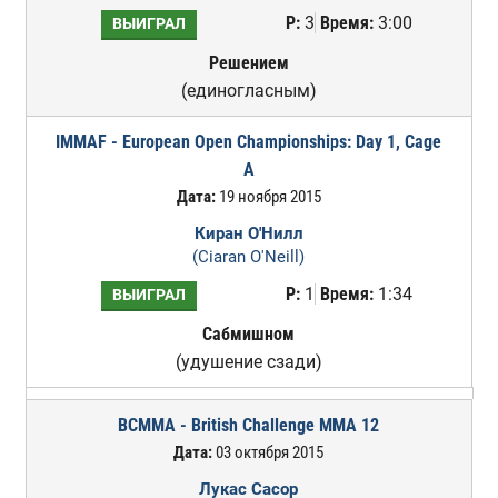
Р:
3
Время:
3:00
ВЫИГРАЛ
Решением
(единогласным)
IMMAF - European Open Championships: Day 1, Cage
A
Дата:
19 ноября 2015
Киран О'Нилл
(Ciaran O'Neill)
Р:
1
Время:
1:34
ВЫИГРАЛ
Сабмишном
(удушение сзади)
BCMMA - British Challenge MMA 12
Дата:
03 октября 2015
Лукас Сасор