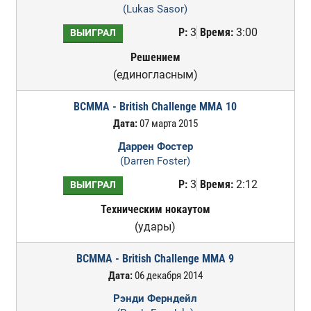
(Lukas Sasor)
Р:
3
Время:
3:00
ВЫИГРАЛ
Решением
(единогласным)
BCMMA - British Challenge MMA 10
Дата:
07 марта 2015
Даррен Фостер
(Darren Foster)
Р:
3
Время:
2:12
ВЫИГРАЛ
Техническим нокаутом
(удары)
BCMMA - British Challenge MMA 9
Дата:
06 декабря 2014
Рэнди Ферндейл