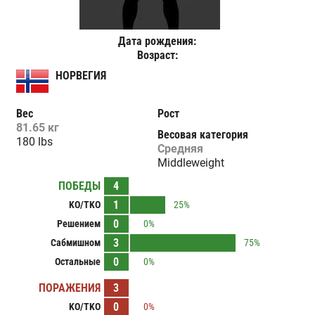
Дата рождения:
Возраст:
НОРВЕГИЯ
Вес
Рост
81.65 кг
Весовая категория
180 lbs
Средняя
Middleweight
ПОБЕДЫ
4
1
KO/TKO
25%
0
Решением
0%
3
Сабмишном
75%
0
Остальные
0%
ПОРАЖЕНИЯ
3
0
KO/TKO
0%