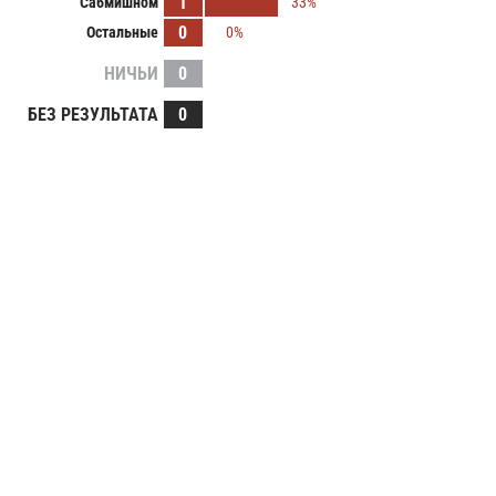
1
Сабмишном
33%
0
Остальные
0%
НИЧЬИ
0
БЕЗ РЕЗУЛЬТАТА
0