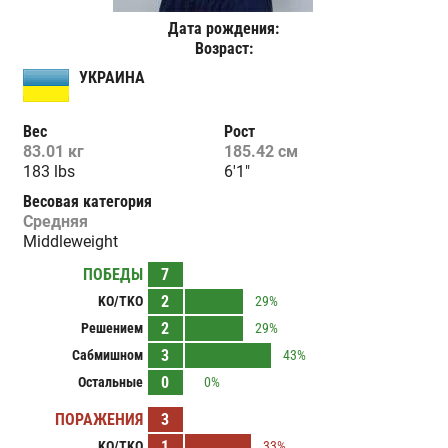
Дата рождения:
Возраст:
УКРАИНА
Вес
Рост
83.01 кг
185.42 см
183 lbs
6'1"
Весовая категория
Средняя
Middleweight
ПОБЕДЫ
7
2
KO/TKO
29%
2
Решением
29%
3
Сабмишном
43%
0
Остальные
0%
ПОРАЖЕНИЯ
3
1
KO/TKO
33%