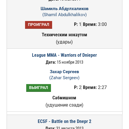
Шамиль Абдулхаликов
(Shamil Abdulkhalikov)
Р:
1
Время:
3:00
ПРОИГРАЛ
Техническим нокаутом
(удары)
League MMA - Warriors of Dnieper
Дата:
15 ноября 2013
Захар Сергеев
(Zahar Sergeev)
Р:
2
Время:
2:27
ВЫИГРАЛ
Сабмишном
(удушение сзади)
ECSF - Battle on the Dnepr 2
Дата:
31 августа 2013