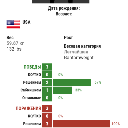
Дата рождения:
Возраст:
USA
Вес
Рост
59.87 кг
Весовая категория
132 lbs
Легчайшая
Bantamweight
ПОБЕДЫ
3
0
KO/TKO
0%
2
Решением
67%
1
Сабмишном
33%
0
Остальные
0%
ПОРАЖЕНИЯ
3
0
KO/TKO
0%
3
Решением
100%