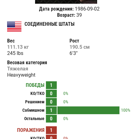
Дата рождения:
1986-09-02
Возраст:
39
СОЕДИНЕННЫЕ ШТАТЫ
Вес
Рост
111.13 кг
190.5 см
245 lbs
6'3"
Весовая категория
Тяжелая
Heavyweight
ПОБЕДЫ
1
0
KO/TKO
0%
0
Решением
0%
1
Сабмишном
100%
0
Остальные
0%
ПОРАЖЕНИЯ
1
0
KO/TKO
0%