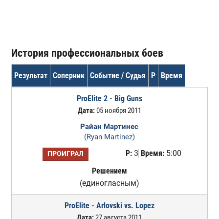
История профессиональных боев
Результат
Соперник
Событие / Судья
Р
Время
ProElite 2 - Big Guns
Дата:
05 ноября 2011
Райан Мартинес
(Ryan Martinez)
Р:
3
Время:
5:00
ПРОИГРАЛ
Решением
(единогласным)
ProElite - Arlovski vs. Lopez
Дата:
27 августа 2011