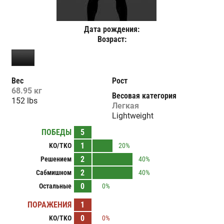
Дата рождения:
Возраст:
Вес
Рост
68.95 кг
Весовая категория
152 lbs
Легкая
Lightweight
ПОБЕДЫ
5
1
KO/TKO
20%
2
Решением
40%
2
Сабмишном
40%
0
Остальные
0%
ПОРАЖЕНИЯ
1
0
KO/TKO
0%