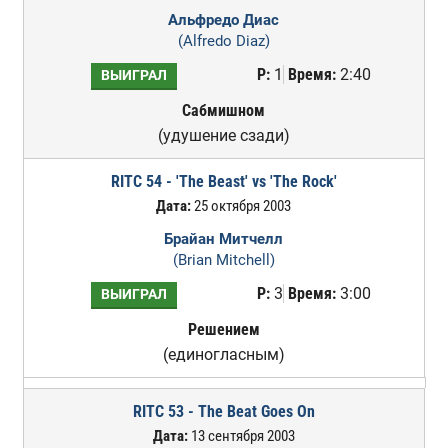
Альфредо Диас
(Alfredo Diaz)
Р:
1
Время:
2:40
ВЫИГРАЛ
Сабмишном
(удушение сзади)
RITC 54 - 'The Beast' vs 'The Rock'
Дата:
25 октября 2003
Брайан Митчелл
(Brian Mitchell)
Р:
3
Время:
3:00
ВЫИГРАЛ
Решением
(единогласным)
RITC 53 - The Beat Goes On
Дата:
13 сентября 2003