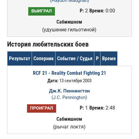
(Haydon Maughan)
Р:
2
Время:
0:00
ВЫИГРАЛ
Сабмишном
(удушение гильотиной)
История любительских боев
Результат
Соперник
Событие / Судья
Р
Время
RCF 21 - Reality Combat Fighting 21
Дата:
13 сентября 2003
Дж.К. Пеннингтон
(J.C. Pennington)
Р:
1
Время:
2:48
ПРОИГРАЛ
Сабмишном
(рычаг локтя)