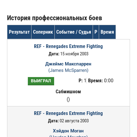
История профессиональных боев
Результат
Соперник
Событие / Судья
Р
Время
REF - Renegades Extreme Fighting
Дата:
15 ноября 2003
Джеймс Макспаррен
(James McSparren)
Р:
1
Время:
0:00
ВЫИГРАЛ
Сабмишном
()
REF - Renegades Extreme Fighting
Дата:
02 августа 2003
Хэйдон Моган