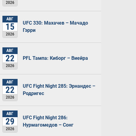
2026
АВГ
UFC 330: Махачев – Мачадо
15
Гэрри
2026
АВГ
22
PFL Тампа: Киборг – Виейра
2026
АВГ
UFC Fight Night 285: Эрнандес –
22
Родригес
2026
АВГ
UFC Fight Night 286:
29
Нурмагомедов – Сонг
2026