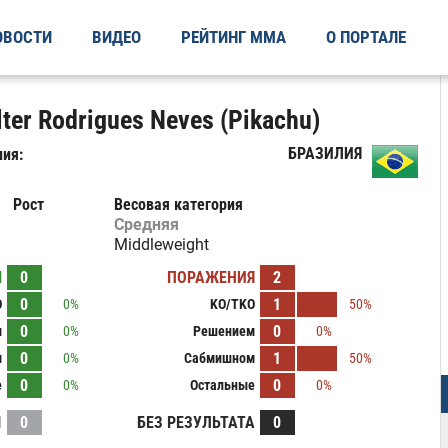
ОВОСТИ
ВИДЕО
РЕЙТИНГ ММА
О ПОРТАЛЕ
ter Rodrigues Neves (Pikachu)
БРАЗИЛИЯ
ия:
Рост
Весовая категория
Средняя
Middleweight
Ы
0
ПОРАЖЕНИЯ
2
0
1
O
0%
KO/TKO
50%
0
0
м
0%
Решением
0%
0
1
м
0%
Сабмишном
50%
0
0
е
0%
Остальные
0%
И
0
БЕЗ РЕЗУЛЬТАТА
0