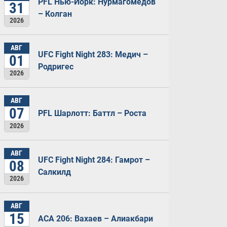
PFL Нью-Йорк: Нурмагомедов
31
– Колган
2026
АВГ
UFC Fight Night 283: Медич –
01
Родригес
2026
АВГ
07
PFL Шарлотт: Баттл – Роста
2026
АВГ
UFC Fight Night 284: Гамрот –
08
Салкилд
2026
АВГ
15
ACA 206: Вахаев – Алиакбари