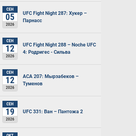
СЕН
UFC Fight Night 287: Хукер –
05
Парнасс
2026
СЕН
UFC Fight Night 288 – Noche UFC
12
4: Родригес - Сильва
2026
СЕН
ACA 207: Мырзабеков –
12
Туменов
2026
СЕН
19
UFC 331: Ван – Пантожа 2
2026
ОКТ