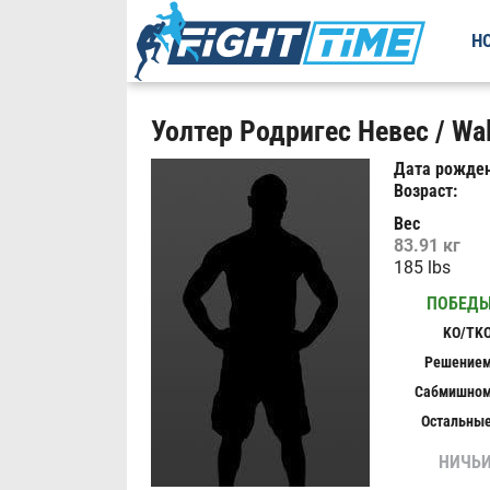
Н
Уолтер Родригес Невес / Wal
Дата рожден
Возраст:
Вес
83.91 кг
185 lbs
ПОБЕД
KO/TK
Решение
Сабмишно
Остальны
НИЧЬ