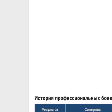
История профессиональных бое
Результат
Соперник