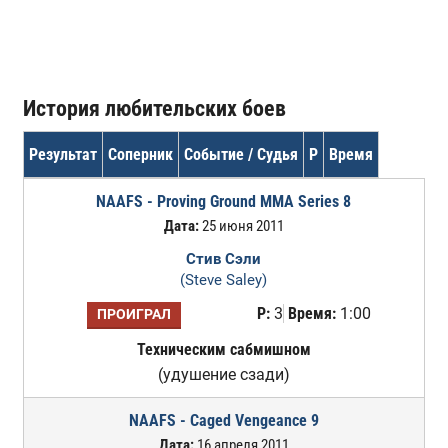
История любительских боев
Результат
Соперник
Событие / Судья
Р
Время
NAAFS - Proving Ground MMA Series 8
Дата:
25 июня 2011
Стив Сэли
(Steve Saley)
Р:
3
Время:
1:00
ПРОИГРАЛ
Техническим сабмишном
(удушение сзади)
NAAFS - Caged Vengeance 9
Дата:
16 апреля 2011