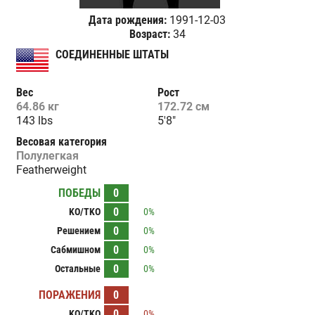
Дата рождения:
1991-12-03
Возраст:
34
СОЕДИНЕННЫЕ ШТАТЫ
Вес
Рост
64.86 кг
172.72 см
143 lbs
5'8"
Весовая категория
Полулегкая
Featherweight
ПОБЕДЫ
0
0
KO/TKO
0%
0
Решением
0%
0
Сабмишном
0%
0
Остальные
0%
ПОРАЖЕНИЯ
0
0
KO/TKO
0%