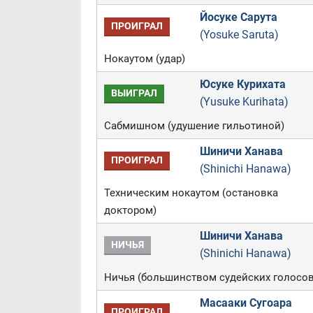
Йосуке Сарута
ПРОИГРАЛ
(Yosuke Saruta)
Нокаутом (удар)
Юсуке Курихата
ВЫИГРАЛ
(Yusuke Kurihata)
Сабмишном (удушение гильотиной)
Шиничи Ханава
ПРОИГРАЛ
(Shinichi Hanawa)
Техническим нокаутом (остановка
доктором)
Шиничи Ханава
НИЧЬЯ
(Shinichi Hanawa)
Ничья (большинством судейских голосов
Масааки Сугоара
ПРОИГРАЛ