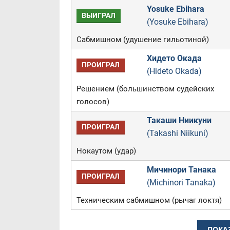
Yosuke Ebihara
ВЫИГРАЛ
(Yosuke Ebihara)
Сабмишном (удушение гильотиной)
Хидето Окада
ПРОИГРАЛ
(Hideto Okada)
Решением (большинством судейских
голосов)
Такаши Ниикуни
ПРОИГРАЛ
(Takashi Niikuni)
Нокаутом (удар)
Мичинори Танака
ПРОИГРАЛ
(Michinori Tanaka)
Техническим сабмишном (рычаг локтя)
ПОКА