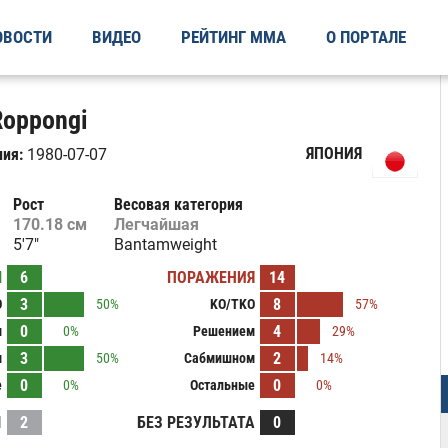
ОВОСТИ
ВИДЕО
РЕЙТИНГ ММА
О ПОРТАЛЕ
Roppongi
ЯПОНИЯ
ия:
1980-07-07
Рост
Весовая категория
170.18 см
Легчайшая
5'7"
Bantamweight
Ы
6
ПОРАЖЕНИЯ
14
3
8
O
50%
KO/TKO
57%
0
4
м
0%
Решением
29%
3
2
м
50%
Сабмишном
14%
0
0
е
0%
Остальные
0%
И
2
БЕЗ РЕЗУЛЬТАТА
0