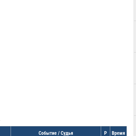
в
Событие / Судья
Р
Время