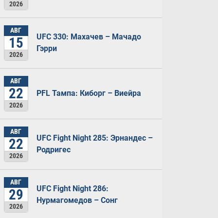
2026
АВГ
UFC 330: Махачев – Мачадо
15
Гэрри
2026
АВГ
22
PFL Тампа: Киборг – Виейра
2026
АВГ
UFC Fight Night 285: Эрнандес –
22
Родригес
2026
АВГ
UFC Fight Night 286:
29
Нурмагомедов – Сонг
2026