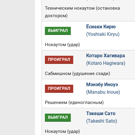
Техническим нокаутом (остановка
доктором)
Ёсиаки Кирю
ВЫИГРАЛ
(Yoshiaki Kiryu)
Нокаутом (удар)
Котаро Хагивара
ПРОИГРАЛ
(Kotaro Hagiwara)
Сабмишном (удушение сзади)
Мэнэбу Иноуэ
ПРОИГРАЛ
(Manabu Inoue)
Решением (единогласным)
Тэкеши Сато
ВЫИГРАЛ
(Takeshi Sato)
Нокаутом (удар)