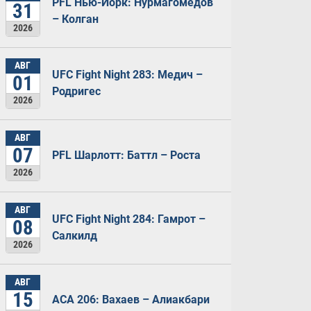
PFL Нью-Йорк: Нурмагомедов
31
– Колган
2026
АВГ
UFC Fight Night 283: Медич –
01
Родригес
2026
АВГ
07
PFL Шарлотт: Баттл – Роста
2026
АВГ
UFC Fight Night 284: Гамрот –
08
Салкилд
2026
АВГ
15
ACA 206: Вахаев – Алиакбари