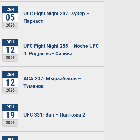
СЕН
UFC Fight Night 287: Хукер –
05
Парнасс
2026
СЕН
UFC Fight Night 288 – Noche UFC
12
4: Родригес - Сильва
2026
СЕН
ACA 207: Мырзабеков –
12
Туменов
2026
СЕН
19
UFC 331: Ван – Пантожа 2
2026
ОКТ