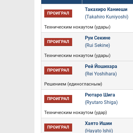
Такахиро Каниеши
ПРОИГРАЛ
(Takahiro Kuniyoshi)
Техническим нокаутом (удары)
Руи Секине
ПРОИГРАЛ
(Rui Sekine)
Техническим нокаутом (удары)
Рей Йошихара
ПРОИГРАЛ
(Rei Yoshihara)
Решением (единогласным)
Рютаро Шига
ПРОИГРАЛ
(Ryutaro Shiga)
Техническим нокаутом (удар)
Хаято Ишии
ПРОИГРАЛ
(Hayato Ishii)