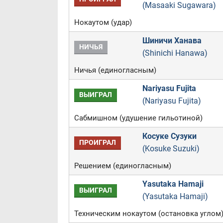
(Masaaki Sugawara)
Нокаутом (удар)
Шиничи Ханава
НИЧЬЯ
(Shinichi Hanawa)
Ничья (единогласным)
Nariyasu Fujita
ВЫИГРАЛ
(Nariyasu Fujita)
Сабмишном (удушение гильотиной)
Косуке Сузуки
ПРОИГРАЛ
(Kosuke Suzuki)
Решением (единогласным)
Yasutaka Hamaji
ВЫИГРАЛ
(Yasutaka Hamaji)
Техническим нокаутом (остановка углом