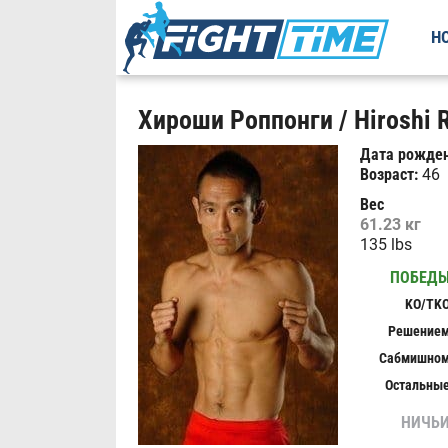
Н
Хироши Роппонги / Hiroshi 
Дата рожден
Возраст:
46
Вес
61.23 кг
135 lbs
ПОБЕД
KO/TK
Решение
Сабмишно
Остальны
НИЧЬ