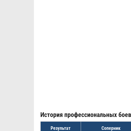
История профессиональных бое
Результат
Соперник