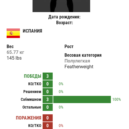
Дата рождения:
Возраст:
ИСПАНИЯ
Вес
Рост
65.77 кг
Весовая категория
145 lbs
Полулегкая
Featherweight
ПОБЕДЫ
3
0
KO/TKO
0%
0
Решением
0%
3
Сабмишном
100%
0
Остальные
0%
ПОРАЖЕНИЯ
0
0
KO/TKO
0%