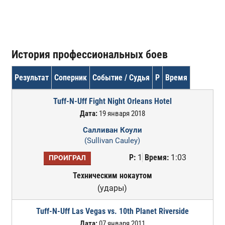
История профессиональных боев
Результат
Соперник
Событие / Судья
Р
Время
Tuff-N-Uff Fight Night Orleans Hotel
Дата:
19 января 2018
Салливан Коули
(Sullivan Cauley)
Р:
1
Время:
1:03
ПРОИГРАЛ
Техническим нокаутом
(удары)
Tuff-N-Uff Las Vegas vs. 10th Planet Riverside
Дата:
07 января 2011