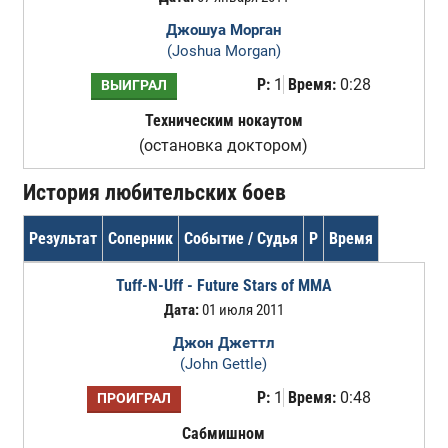
Джошуа Морган
(Joshua Morgan)
Р:
1
Время:
0:28
ВЫИГРАЛ
Техническим нокаутом
(остановка доктором)
История любительских боев
Результат
Соперник
Событие / Судья
Р
Время
Tuff-N-Uff - Future Stars of MMA
Дата:
01 июля 2011
Джон Джеттл
(John Gettle)
Р:
1
Время:
0:48
ПРОИГРАЛ
Сабмишном