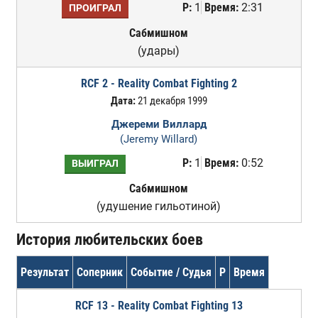
Р:
1
Время:
2:31
ПРОИГРАЛ
Сабмишном
(удары)
RCF 2 - Reality Combat Fighting 2
Дата:
21 декабря 1999
Джереми Виллард
(Jeremy Willard)
Р:
1
Время:
0:52
ВЫИГРАЛ
Сабмишном
(удушение гильотиной)
История любительских боев
Результат
Соперник
Событие / Судья
Р
Время
RCF 13 - Reality Combat Fighting 13