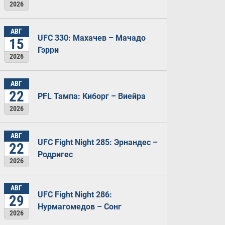
2026
АВГ
UFC 330: Махачев – Мачадо
15
Гэрри
2026
АВГ
22
PFL Тампа: Киборг – Виейра
2026
АВГ
UFC Fight Night 285: Эрнандес –
22
Родригес
2026
АВГ
UFC Fight Night 286:
29
Нурмагомедов – Сонг
2026