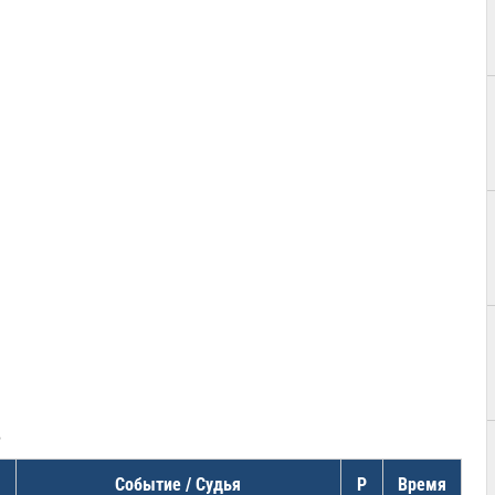
в
Событие / Судья
Р
Время