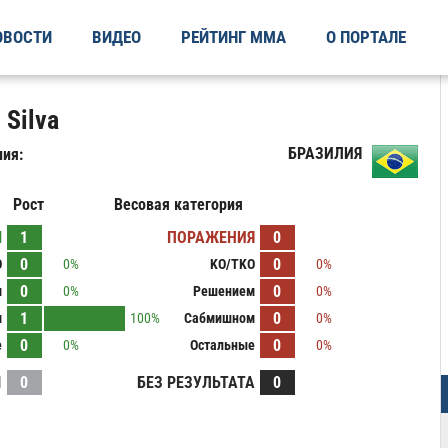
ОВОСТИ
ВИДЕО
РЕЙТИНГ ММА
О ПОРТАЛЕ
 Silva
БРАЗИЛИЯ
ия:
Рост
Весовая категория
Ы
1
ПОРАЖЕНИЯ
0
0
0
O
0%
KO/TKO
0%
0
0
м
0%
Решением
0%
1
0
м
100%
Сабмишном
0%
0
0
е
0%
Остальные
0%
И
0
БЕЗ РЕЗУЛЬТАТА
0