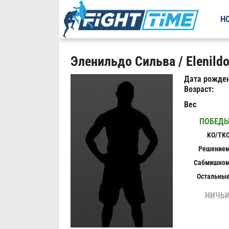
Н
Эленильдо Сильва / Elenildo
Дата рожден
Возраст:
Вес
ПОБЕД
KO/TK
Решение
Сабмишно
Остальны
НИЧЬ