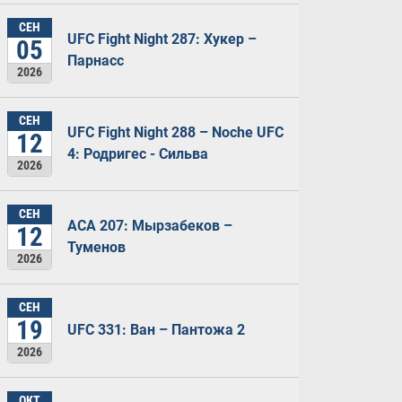
СЕН
UFC Fight Night 287: Хукер –
05
Парнасс
2026
СЕН
UFC Fight Night 288 – Noche UFC
12
4: Родригес - Сильва
2026
СЕН
ACA 207: Мырзабеков –
12
Туменов
2026
СЕН
19
UFC 331: Ван – Пантожа 2
2026
ОКТ