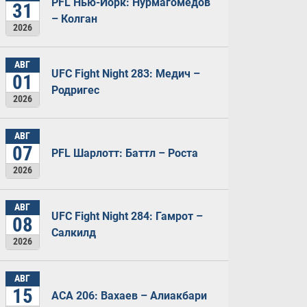
PFL Нью-Йорк: Нурмагомедов
31
– Колган
2026
АВГ
UFC Fight Night 283: Медич –
01
Родригес
2026
АВГ
07
PFL Шарлотт: Баттл – Роста
2026
АВГ
UFC Fight Night 284: Гамрот –
08
Салкилд
2026
АВГ
15
ACA 206: Вахаев – Алиакбари