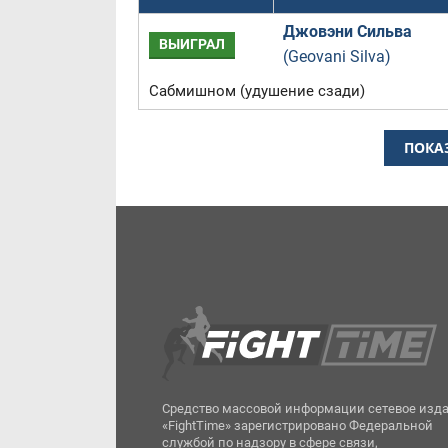
Джовэни Сильва
ВЫИГРАЛ
(Geovani Silva)
Сабмишном (удушение сзади)
ПОКА
Средство массовой информации сетевое изд
«FightTime» зарегистрировано Федеральной
службой по надзору в сфере связи,