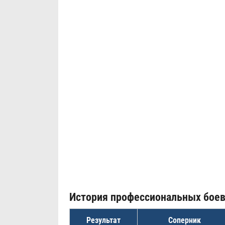
История профессиональных бое
Результат
Соперник