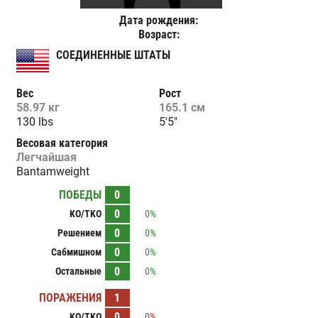
Дата рождения:
Возраст:
СОЕДИНЕННЫЕ ШТАТЫ
Вес
Рост
58.97 кг
165.1 см
130 lbs
5'5"
Весовая категория
Легчайшая
Bantamweight
ПОБЕДЫ
0
0
KO/TKO
0%
0
Решением
0%
0
Сабмишном
0%
0
Остальные
0%
ПОРАЖЕНИЯ
1
0
KO/TKO
0%