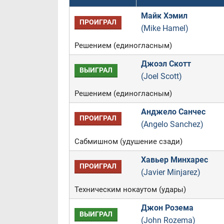
Майк Хэмил
ПРОИГРАЛ
(Mike Hamel)
Решением (единогласным)
Джоэл Скотт
ВЫИГРАЛ
(Joel Scott)
Решением (единогласным)
Анджело Санчес
ПРОИГРАЛ
(Angelo Sanchez)
Сабмишном (удушение сзади)
Хавьер Минхарес
ПРОИГРАЛ
(Javier Minjarez)
Техническим нокаутом (удары)
Джон Розема
ВЫИГРАЛ
(John Rozema)