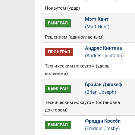
Нокаутом (удар)
Мэтт Хант
ВЫИГРАЛ
(Matt Hunt)
Решением (единогласным)
Андрес Кинтана
ПРОИГРАЛ
(Andres Quintana)
Техническим нокаутом (удары
коленями)
Брайан Джозеф
ВЫИГРАЛ
(Brian Joseph)
Техническим нокаутом (остановка
доктором)
Фредди Кросби
ВЫИГРАЛ
(Freddie Crosby)