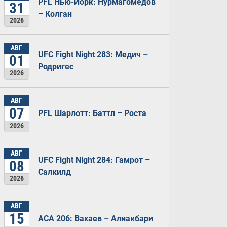
PFL Нью-Йорк: Нурмагомедов
31
– Колган
2026
АВГ
UFC Fight Night 283: Медич –
01
Родригес
2026
АВГ
07
PFL Шарлотт: Баттл – Роста
2026
АВГ
UFC Fight Night 284: Гамрот –
08
Салкилд
2026
АВГ
15
ACA 206: Вахаев – Алиакбари