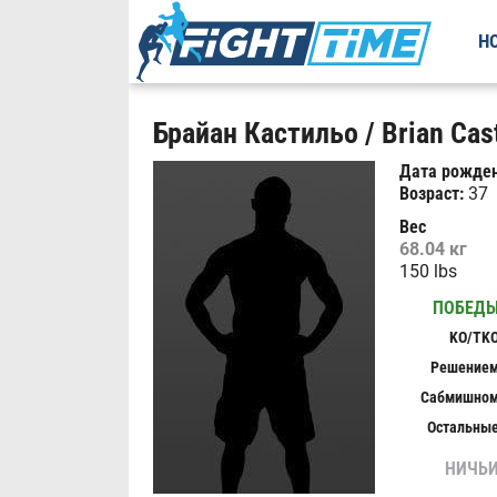
Н
Брайан Кастильо / Brian Cast
Дата рожден
Возраст:
37
Вес
68.04 кг
150 lbs
ПОБЕД
KO/TK
Решение
Сабмишно
Остальны
НИЧЬ