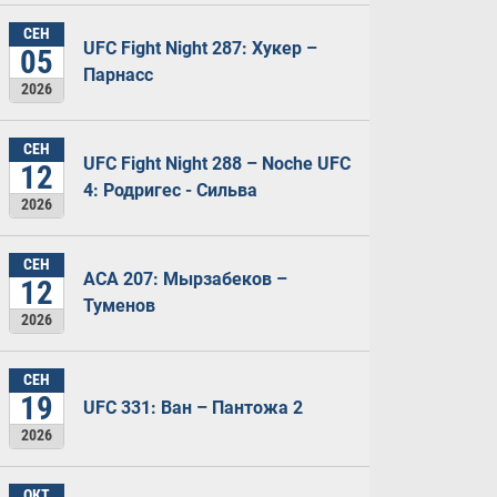
СЕН
UFC Fight Night 287: Хукер –
05
Парнасс
2026
СЕН
UFC Fight Night 288 – Noche UFC
12
4: Родригес - Сильва
2026
СЕН
ACA 207: Мырзабеков –
12
Туменов
2026
СЕН
19
UFC 331: Ван – Пантожа 2
2026
ОКТ