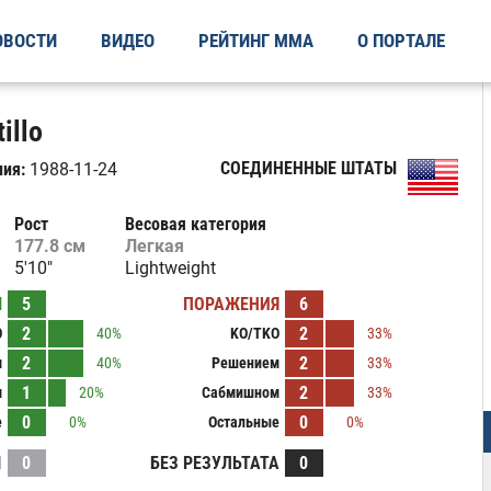
ОВОСТИ
ВИДЕО
РЕЙТИНГ ММА
О ПОРТАЛЕ
illo
СОЕДИНЕННЫЕ ШТАТЫ
ия:
1988-11-24
Рост
Весовая категория
177.8 см
Легкая
5'10"
Lightweight
Ы
5
ПОРАЖЕНИЯ
6
2
2
O
40%
KO/TKO
33%
2
2
м
40%
Решением
33%
1
2
м
20%
Сабмишном
33%
0
0
е
0%
Остальные
0%
И
0
БЕЗ РЕЗУЛЬТАТА
0