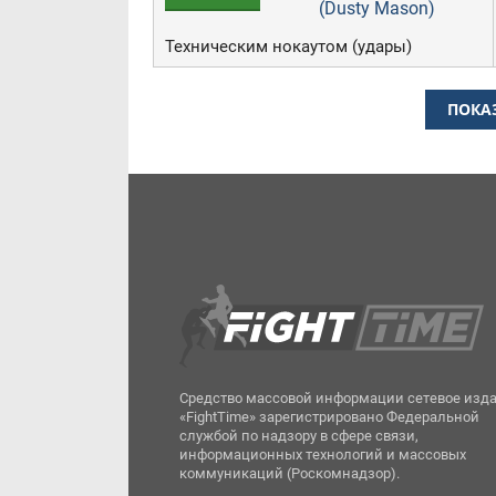
(Dusty Mason)
Техническим нокаутом (удары)
ПОКА
Средство массовой информации сетевое изд
«FightTime» зарегистрировано Федеральной
службой по надзору в сфере связи,
информационных технологий и массовых
коммуникаций (Роскомнадзор).