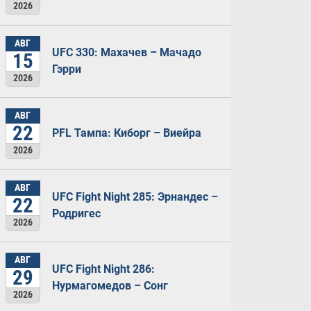
2026
АВГ
UFC 330: Махачев – Мачадо
15
Гэрри
2026
АВГ
22
PFL Тампа: Киборг – Виейра
2026
АВГ
UFC Fight Night 285: Эрнандес –
22
Родригес
2026
АВГ
UFC Fight Night 286:
29
Нурмагомедов – Сонг
2026