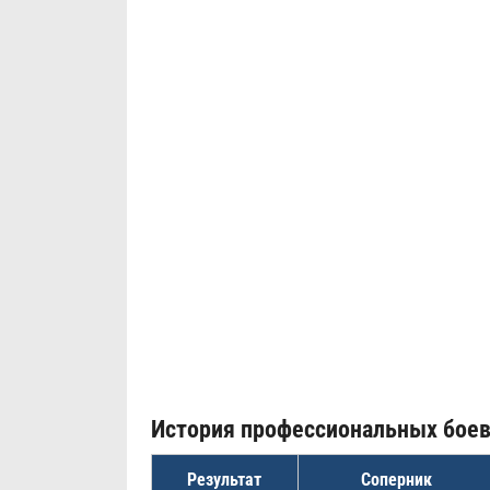
История профессиональных бое
Результат
Соперник