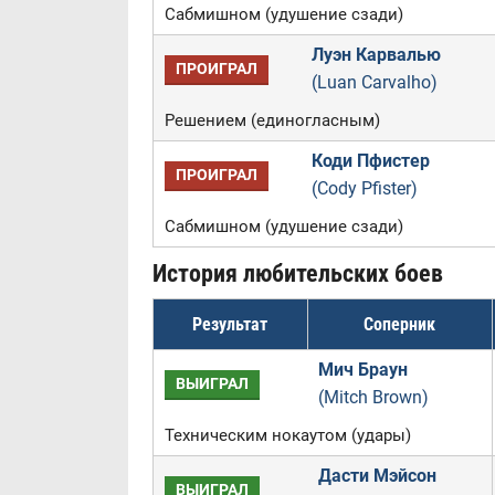
Сабмишном (удушение сзади)
Луэн Карвалью
ПРОИГРАЛ
(Luan Carvalho)
Решением (единогласным)
Коди Пфистер
ПРОИГРАЛ
(Cody Pfister)
Сабмишном (удушение сзади)
История любительских боев
Результат
Соперник
Мич Браун
ВЫИГРАЛ
(Mitch Brown)
Техническим нокаутом (удары)
Дасти Мэйсон
ВЫИГРАЛ