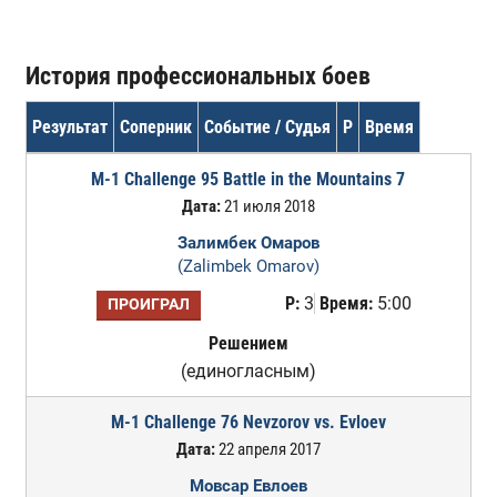
История профессиональных боев
Результат
Соперник
Событие / Судья
Р
Время
M-1 Challenge 95 Battle in the Mountains 7
Дата:
21 июля 2018
Залимбек Омаров
(Zalimbek Omarov)
Р:
3
Время:
5:00
ПРОИГРАЛ
Решением
(единогласным)
M-1 Challenge 76 Nevzorov vs. Evloev
Дата:
22 апреля 2017
Мовсар Евлоев