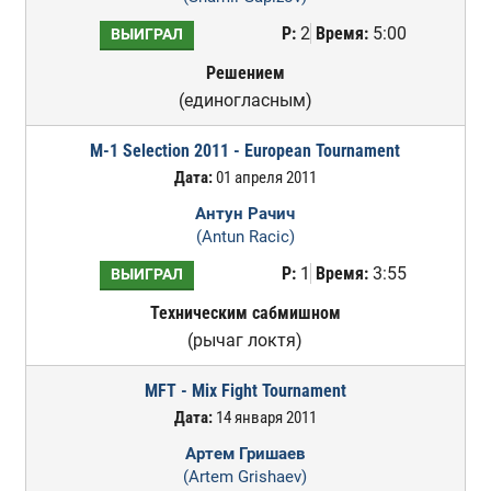
Р:
2
Время:
5:00
ВЫИГРАЛ
Решением
(единогласным)
M-1 Selection 2011 - European Tournament
Дата:
01 апреля 2011
Антун Рачич
(Antun Racic)
Р:
1
Время:
3:55
ВЫИГРАЛ
Техническим сабмишном
(рычаг локтя)
MFT - Mix Fight Tournament
Дата:
14 января 2011
Артем Гришаев
(Artem Grishaev)