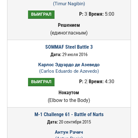
(Timur Nagibin)
Р:
3
Время:
5:00
ВЫИГРАЛ
Решением
(единогласным)
SOMMAF Steel Battle 3
Дата:
29 июля 2016
Карлос Эдуардо де Азеведо
(Carlos Eduardo de Azevedo)
Р:
2
Время:
4:30
ВЫИГРАЛ
Нокаутом
(Elbow to the Body)
M-1 Challenge 61 - Battle of Narts
Дата:
20 сентября 2015
Антун Рачич