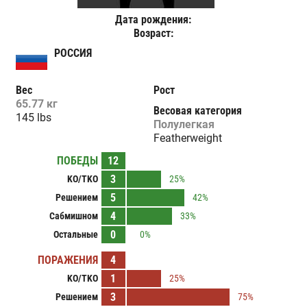
Дата рождения:
Возраст:
РОССИЯ
Вес
Рост
65.77 кг
Весовая категория
145 lbs
Полулегкая
Featherweight
ПОБЕДЫ
12
3
KO/TKO
25%
5
Решением
42%
4
Сабмишном
33%
0
Остальные
0%
ПОРАЖЕНИЯ
4
1
KO/TKO
25%
3
Решением
75%