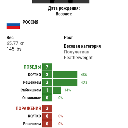
Дата рождения:
Возраст:
РОССИЯ
Вес
Рост
65.77 кг
Весовая категория
145 lbs
Полулегкая
Featherweight
ПОБЕДЫ
7
3
KO/TKO
43%
3
Решением
43%
1
Сабмишном
14%
0
Остальные
0%
ПОРАЖЕНИЯ
3
0
KO/TKO
0%
0
Решением
0%