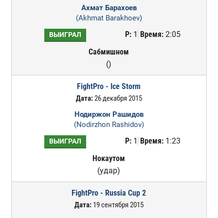
Ахмат Барахоев
(Akhmat Barakhoev)
Р:
1
Время:
2:05
ВЫИГРАЛ
Сабмишном
()
FightPro - Ice Storm
Дата:
26 декабря 2015
Нодиржон Рашидов
(Nodirzhon Rashidov)
Р:
1
Время:
1:23
ВЫИГРАЛ
Нокаутом
(удар)
FightPro - Russia Cup 2
Дата:
19 сентября 2015