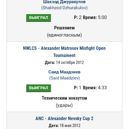
Шахзод Джуракулов
(Shakhzod Dzhurakulov)
Р:
2
Время:
5:00
ВЫИГРАЛ
Решением
(единогласным)
NWLCS - Alexander Matrosov Mixfight Open
Tournament
Дата:
14 октября 2012
Саид Маадзиев
(Said Maadziev)
Р:
1
Время:
4:33
ВЫИГРАЛ
Техническим нокаутом
(удары)
ANC - Alexander Nevsky Cup 2
Дата:
18 мая 2012