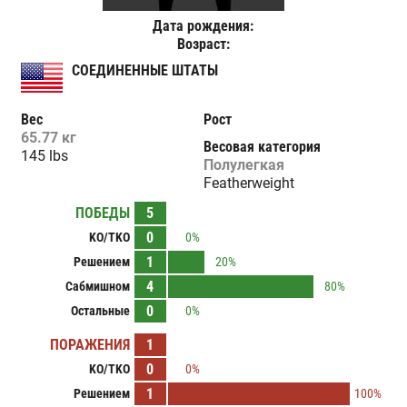
Дата рождения:
Возраст:
СОЕДИНЕННЫЕ ШТАТЫ
Вес
Рост
65.77 кг
Весовая категория
145 lbs
Полулегкая
Featherweight
ПОБЕДЫ
5
0
KO/TKO
0%
1
Решением
20%
4
Сабмишном
80%
0
Остальные
0%
ПОРАЖЕНИЯ
1
0
KO/TKO
0%
1
Решением
100%