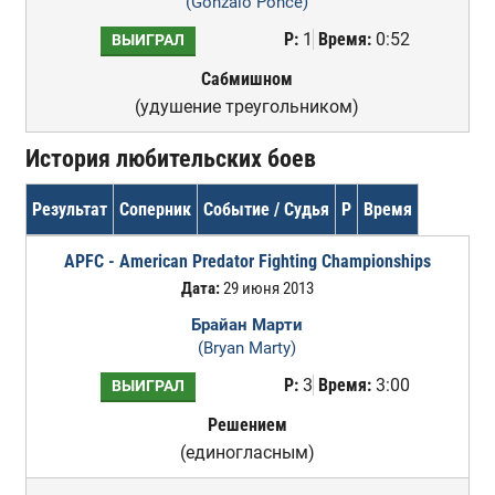
(Gonzalo Ponce)
Р:
1
Время:
0:52
ВЫИГРАЛ
Сабмишном
(удушение треугольником)
История любительских боев
Результат
Соперник
Событие / Судья
Р
Время
APFC - American Predator Fighting Championships
Дата:
29 июня 2013
Брайан Марти
(Bryan Marty)
Р:
3
Время:
3:00
ВЫИГРАЛ
Решением
(единогласным)