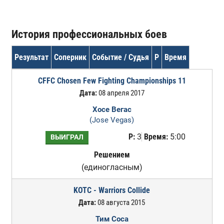
История профессиональных боев
Результат
Соперник
Событие / Судья
Р
Время
CFFC Chosen Few Fighting Championships 11
Дата:
08 апреля 2017
Хосе Вегас
(Jose Vegas)
Р:
3
Время:
5:00
ВЫИГРАЛ
Решением
(единогласным)
KOTC - Warriors Collide
Дата:
08 августа 2015
Тим Соса