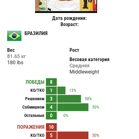
Дата рождения:
Возраст:
БРАЗИЛИЯ
Вес
Рост
81.65 кг
Весовая категория
180 lbs
Средняя
Middleweight
ПОБЕДЫ
8
1
KO/TKO
13%
3
Решением
38%
4
Сабмишном
50%
0
Остальные
0%
ПОРАЖЕНИЯ
10
5
KO/TKO
50%