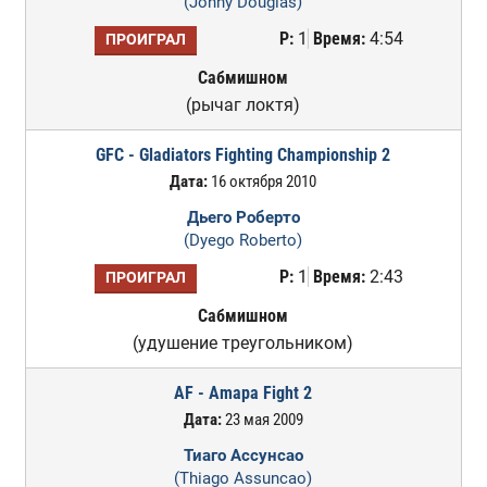
(Johny Douglas)
Р:
1
Время:
4:54
ПРОИГРАЛ
Сабмишном
(рычаг локтя)
GFC - Gladiators Fighting Championship 2
Дата:
16 октября 2010
Дьего Роберто
(Dyego Roberto)
Р:
1
Время:
2:43
ПРОИГРАЛ
Сабмишном
(удушение треугольником)
AF - Amapa Fight 2
Дата:
23 мая 2009
Тиаго Ассунсао
(Thiago Assuncao)