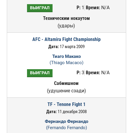
Р:
1
Время:
N/A
ВЫИГРАЛ
Техническим нокаутом
(удары)
AFC - Altamira Fight Championship
Дата:
17 марта 2009
Тиаго Макако
(Thiago Macaco)
Р:
3
Время:
N/A
ВЫИГРАЛ
Сабмишном
(удушение сзади)
TF - Tenone Fight 1
Дата:
11 декабря 2008
Фернандо Фернандо
(Fernando Fernando)