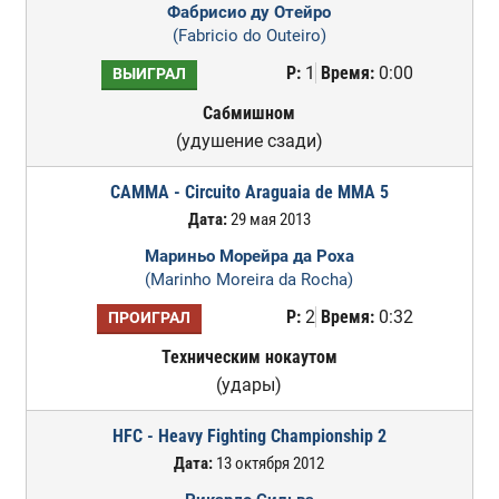
Фабрисио ду Отейро
(Fabricio do Outeiro)
Р:
1
Время:
0:00
ВЫИГРАЛ
Сабмишном
(удушение сзади)
CAMMA - Circuito Araguaia de MMA 5
Дата:
29 мая 2013
Мариньо Морейра да Роха
(Marinho Moreira da Rocha)
Р:
2
Время:
0:32
ПРОИГРАЛ
Техническим нокаутом
(удары)
HFC - Heavy Fighting Championship 2
Дата:
13 октября 2012