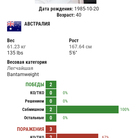
Дата рождения:
1985-10-20
Возраст:
40
АВСТРАЛИЯ
Вес
Рост
61.23 кг
167.64 см
135 lbs
5'6"
Весовая категория
Легчайшая
Bantamweight
ПОБЕДЫ
2
0
KO/TKO
0%
0
Решением
0%
2
Сабмишном
100%
0
Остальные
0%
ПОРАЖЕНИЯ
3
2
KO/TKO
67%