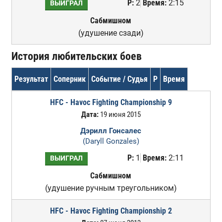
Р:
2
Время:
2:15
ВЫИГРАЛ
Сабмишном
(удушение сзади)
История любительских боев
Результат
Соперник
Событие / Судья
Р
Время
HFC - Havoc Fighting Championship 9
Дата:
19 июня 2015
Дэрилл Гонсалес
(Daryll Gonzales)
Р:
1
Время:
2:11
ВЫИГРАЛ
Сабмишном
(удушение ручным треугольником)
HFC - Havoc Fighting Championship 2