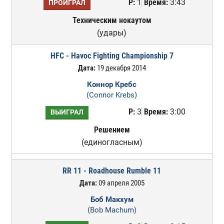
Р:
1
Время:
3:43
ПРОИГРАЛ
Техническим нокаутом
(удары)
HFC - Havoc Fighting Championship 7
Дата:
19 декабря 2014
Коннор Кребс
(Connor Krebs)
Р:
3
Время:
3:00
ВЫИГРАЛ
Решением
(единогласным)
RR 11 - Roadhouse Rumble 11
Дата:
09 апреля 2005
Боб Макхум
(Bob Machum)