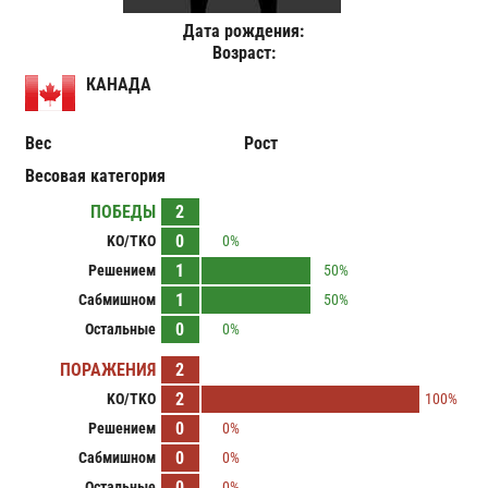
Дата рождения:
Возраст:
КАНАДА
Вес
Рост
Весовая категория
ПОБЕДЫ
2
0
KO/TKO
0%
1
Решением
50%
1
Сабмишном
50%
0
Остальные
0%
ПОРАЖЕНИЯ
2
2
KO/TKO
100%
0
Решением
0%
0
Сабмишном
0%
0
Остальные
0%