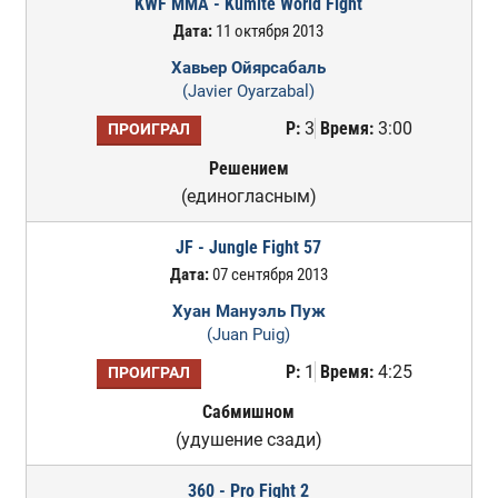
KWF MMA - Kumite World Fight
Дата:
11 октября 2013
Хавьер Ойярсабаль
(Javier Oyarzabal)
Р:
3
Время:
3:00
ПРОИГРАЛ
Решением
(единогласным)
JF - Jungle Fight 57
Дата:
07 сентября 2013
Хуан Мануэль Пуж
(Juan Puig)
Р:
1
Время:
4:25
ПРОИГРАЛ
Сабмишном
(удушение сзади)
360 - Pro Fight 2