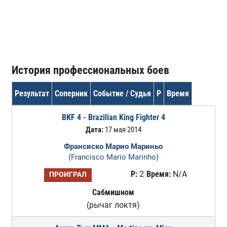
История профессиональных боев
Результат
Соперник
Событие / Судья
Р
Время
BKF 4 - Brazilian King Fighter 4
Дата:
17 мая 2014
Франсиско Марио Мариньо
(Francisco Mario Marinho)
Р:
2
Время:
N/A
ПРОИГРАЛ
Сабмишном
(рычаг локтя)