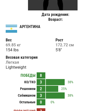
Дата рождения:
Возраст:
АРГЕНТИНА
Вес
Рост
69.85 кг
172.72 см
154 lbs
5'8"
Весовая категория
Легкая
Lightweight
ПОБЕДЫ
8
3
KO/TKO
38%
2
Решением
25%
3
Сабмишном
38%
0
Остальные
0%