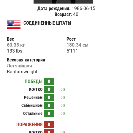
Дата рождения:
1986-06-15
Возраст:
40
СОЕДИНЕННЫЕ ШТАТЫ
Вес
Рост
60.33 кг
180.34 см
133 lbs
5'11"
Весовая категория
Легчайшая
Bantamweight
ПОБЕДЫ
0
0
KO/TKO
0%
0
Решением
0%
0
Сабмишном
0%
0
Остальные
0%
ПОРАЖЕНИЯ
0
0
KO/TKO
0%