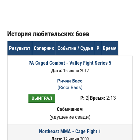
История любительских боев
Результат
Соперник
Событие / Судья
Р
Время
PA Caged Combat - Valley Fight Series 5
Дата:
16 июня 2012
Риччи Басс
(Ricci Bass)
Р:
2
Время:
2:13
ВЫИГРАЛ
Сабмишном
(удушение сзади)
Northeast MMA - Cage Fight 1
Дата:
12 июня 2009