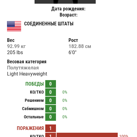
Дата рождения:
Возраст:
СОЕДИНЕННЫЕ ШТАТЫ
Вес
Рост
92.99 кг
182.88 см
205 lbs
6'0"
Весовая категория
Полутяжелая
Light Heavyweight
ПОБЕДЫ
0
0
KO/TKO
0%
0
Решением
0%
0
Сабмишном
0%
0
Остальные
0%
ПОРАЖЕНИЯ
1
1
KO/TKO
100%