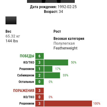
Дата рождения:
1992-02-25
Возраст:
34
Вес
Рост
65.32 кг
Весовая категория
144 lbs
Полулегкая
Featherweight
ПОБЕДЫ
6
3
KO/TKO
50%
1
Решением
17%
2
Сабмишном
33%
0
Остальные
0%
ПОРАЖЕНИЯ
3
0
KO/TKO
0%
3
Решением
100%