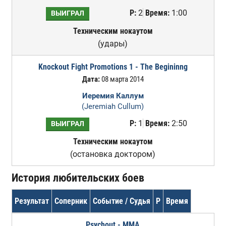
Р:
2
Время:
1:00
ВЫИГРАЛ
Техническим нокаутом
(удары)
Knockout Fight Promotions 1 - The Begininng
Дата:
08 марта 2014
Иеремия Каллум
(Jeremiah Cullum)
Р:
1
Время:
2:50
ВЫИГРАЛ
Техническим нокаутом
(остановка доктором)
История любительских боев
Результат
Соперник
Событие / Судья
Р
Время
Psychout - MMA