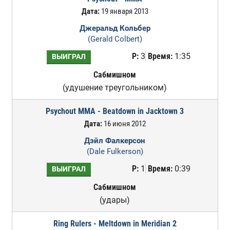
Дата:
19 января 2013
Джеральд Кольбер
(Gerald Colbert)
Р:
3
Время:
1:35
ВЫИГРАЛ
Сабмишном
(удушение треугольником)
Psychout MMA - Beatdown in Jacktown 3
Дата:
16 июня 2012
Дэйл Фалкерсон
(Dale Fulkerson)
Р:
1
Время:
0:39
ВЫИГРАЛ
Сабмишном
(удары)
Ring Rulers - Meltdown in Meridian 2