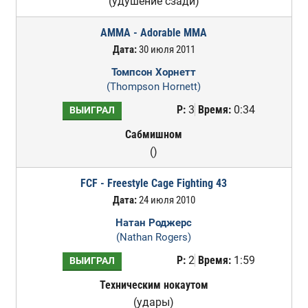
(удушение сзади)
AMMA - Adorable MMA
Дата:
30 июля 2011
Томпсон Хорнетт
(Thompson Hornett)
Р:
3
Время:
0:34
ВЫИГРАЛ
Сабмишном
()
FCF - Freestyle Cage Fighting 43
Дата:
24 июля 2010
Натан Роджерс
(Nathan Rogers)
Р:
2
Время:
1:59
ВЫИГРАЛ
Техническим нокаутом
(удары)