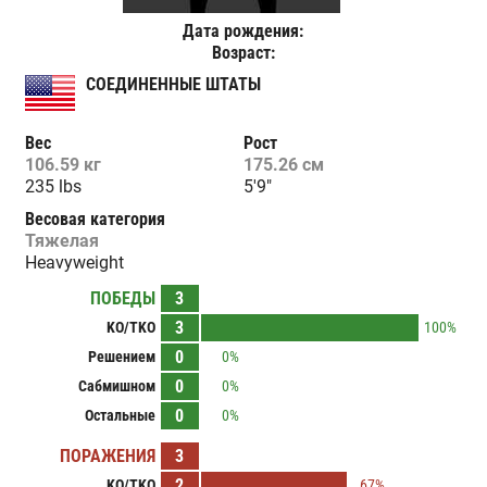
Дата рождения:
Возраст:
СОЕДИНЕННЫЕ ШТАТЫ
Вес
Рост
106.59 кг
175.26 см
235 lbs
5'9"
Весовая категория
Тяжелая
Heavyweight
ПОБЕДЫ
3
3
KO/TKO
100%
0
Решением
0%
0
Сабмишном
0%
0
Остальные
0%
ПОРАЖЕНИЯ
3
2
KO/TKO
67%