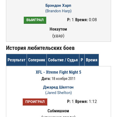
Брэндон Харп
(Brandon Harp)
Р:
1
Время:
0:08
ВЫИГРАЛ
Нокаутом
(удар)
История любительских боев
Результат
Соперник
Событие / Судья
Р
Время
XFL - Xtreme Fight Night 5
Дата:
18 ноября 2011
Джаред Шелтон
(Jared Shelton)
Р:
1
Время:
1:12
ПРОИГРАЛ
Сабмишном