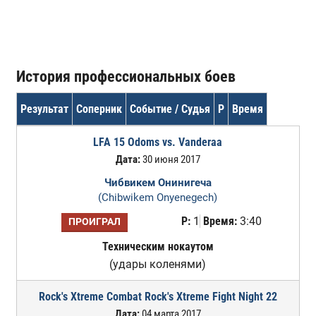
История профессиональных боев
Результат
Соперник
Событие / Судья
Р
Время
LFA 15 Odoms vs. Vanderaa
Дата:
30 июня 2017
Чибвикем Онинигеча
(Chibwikem Onyenegech)
Р:
1
Время:
3:40
ПРОИГРАЛ
Техническим нокаутом
(удары коленями)
Rock's Xtreme Combat Rock's Xtreme Fight Night 22
Дата:
04 марта 2017