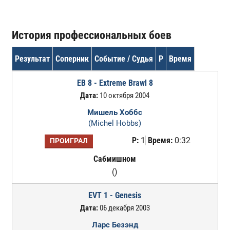
История профессиональных боев
Результат
Соперник
Событие / Судья
Р
Время
EB 8 - Extreme Brawl 8
Дата:
10 октября 2004
Мишель Хоббс
(Michel Hobbs)
Р:
1
Время:
0:32
ПРОИГРАЛ
Сабмишном
()
EVT 1 - Genesis
Дата:
06 декабря 2003
Ларс Безэнд