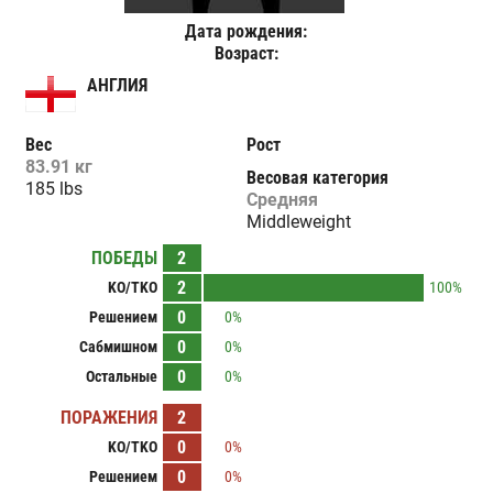
Дата рождения:
Возраст:
АНГЛИЯ
Вес
Рост
83.91 кг
Весовая категория
185 lbs
Средняя
Middleweight
ПОБЕДЫ
2
2
KO/TKO
100%
0
Решением
0%
0
Сабмишном
0%
0
Остальные
0%
ПОРАЖЕНИЯ
2
0
KO/TKO
0%
0
Решением
0%