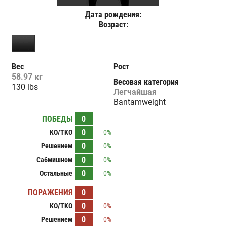
Дата рождения:
Возраст:
Вес
Рост
58.97 кг
Весовая категория
130 lbs
Легчайшая
Bantamweight
ПОБЕДЫ
0
0
KO/TKO
0%
0
Решением
0%
0
Сабмишном
0%
0
Остальные
0%
ПОРАЖЕНИЯ
0
0
KO/TKO
0%
0
Решением
0%