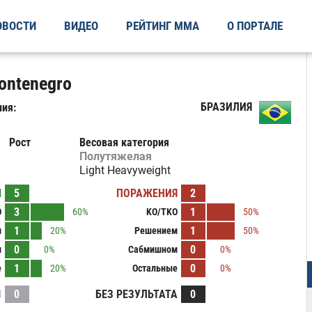
ОВОСТИ
ВИДЕО
РЕЙТИНГ ММА
О ПОРТАЛЕ
ontenegro
БРАЗИЛИЯ
ия:
Рост
Весовая категория
Полутяжелая
Light Heavyweight
Ы
5
ПОРАЖЕНИЯ
2
3
1
O
60%
KO/TKO
50%
1
1
м
20%
Решением
50%
0
0
м
0%
Сабмишном
0%
1
0
е
20%
Остальные
0%
И
0
БЕЗ РЕЗУЛЬТАТА
0