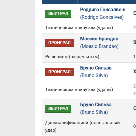
Родриго Гонсалвеш
E
ВЫИГРАЛ
(Rodrigo Goncalves)
Техническим нокаутом (удары)
2
Моэсио Брандао
B
ПРОИГРАЛ
(Moesio Brandao)
Решением (раздельным)
1
Бруно Сильва
X
ПРОИГРАЛ
(Bruno Silva)
2
Техническим нокаутом (удары)
Л
Бруно Сильва
C
ВЫИГРАЛ
(Bruno Silva)
Дисквалификацией (нелегальный
0
удар)