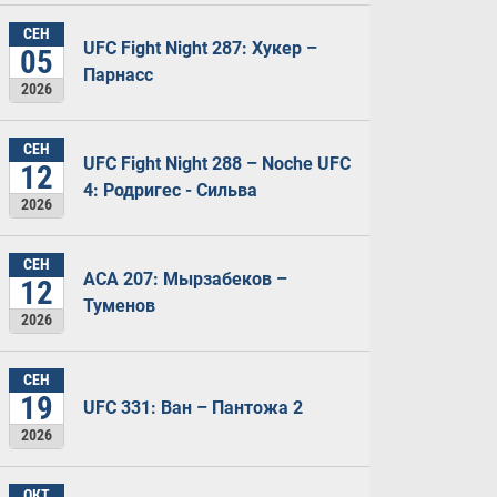
СЕН
UFC Fight Night 287: Хукер –
05
Парнасс
2026
СЕН
UFC Fight Night 288 – Noche UFC
12
4: Родригес - Сильва
2026
СЕН
ACA 207: Мырзабеков –
12
Туменов
2026
СЕН
19
UFC 331: Ван – Пантожа 2
2026
ОКТ