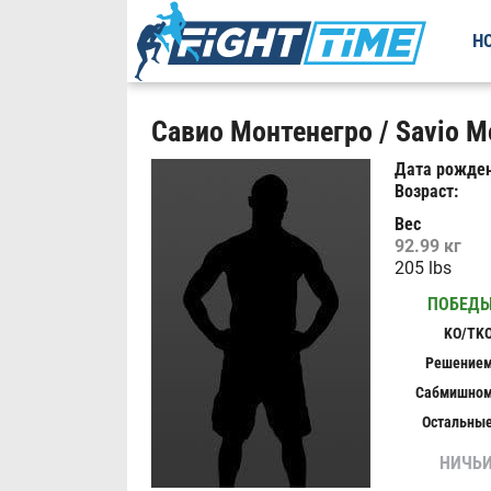
Н
Савио Монтенегро / Savio M
Дата рожден
Возраст:
Вес
92.99 кг
205 lbs
ПОБЕД
KO/TK
Решение
Сабмишно
Остальны
НИЧЬ