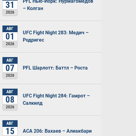
PFL Нью-Йорк: Нурмагомедов
31
– Колган
2026
АВГ
UFC Fight Night 283: Медич –
01
Родригес
2026
АВГ
07
PFL Шарлотт: Баттл – Роста
2026
АВГ
UFC Fight Night 284: Гамрот –
08
Салкилд
2026
АВГ
15
ACA 206: Вахаев – Алиакбари