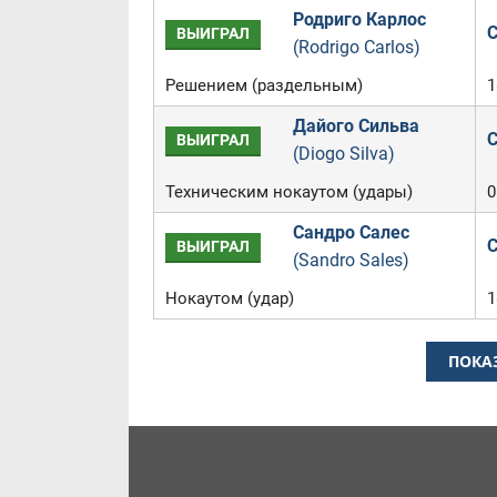
Родриго Карлос
C
ВЫИГРАЛ
(Rodrigo Carlos)
Решением (раздельным)
1
Дайого Сильва
C
ВЫИГРАЛ
(Diogo Silva)
Техническим нокаутом (удары)
0
Сандро Салес
C
ВЫИГРАЛ
(Sandro Sales)
Нокаутом (удар)
1
ПОКА