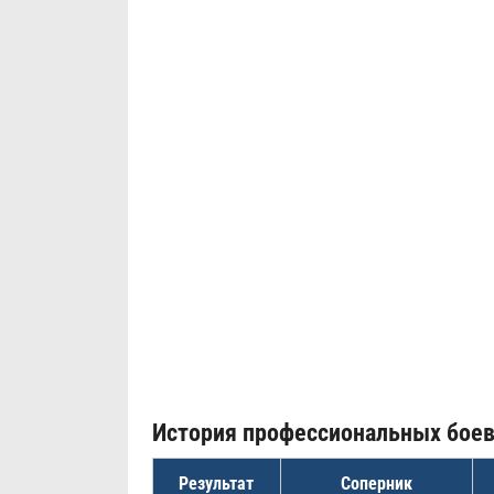
История профессиональных бое
Результат
Соперник