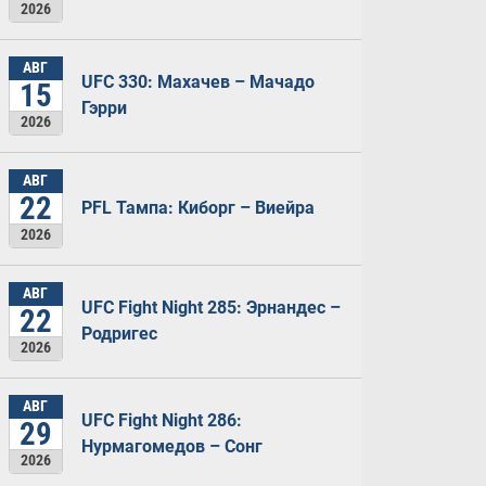
2026
АВГ
UFC 330: Махачев – Мачадо
15
Гэрри
2026
АВГ
22
PFL Тампа: Киборг – Виейра
2026
АВГ
UFC Fight Night 285: Эрнандес –
22
Родригес
2026
АВГ
UFC Fight Night 286:
29
Нурмагомедов – Сонг
2026