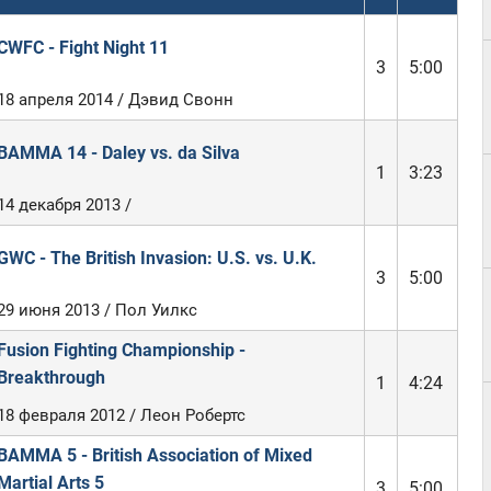
CWFC - Fight Night 11
3
5:00
18 апреля 2014 / Дэвид Свонн
BAMMA 14 - Daley vs. da Silva
1
3:23
14 декабря 2013 /
GWC - The British Invasion: U.S. vs. U.K.
3
5:00
29 июня 2013 / Пол Уилкс
Fusion Fighting Championship -
Breakthrough
1
4:24
18 февраля 2012 / Леон Робертс
BAMMA 5 - British Association of Mixed
Martial Arts 5
3
5:00