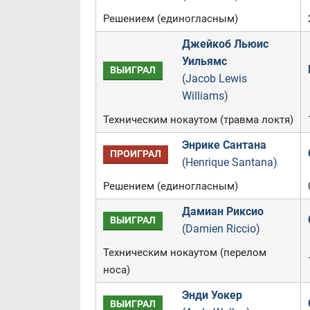
Решением (единогласным)
Джейкоб Льюис
Уильямс
ВЫИГРАЛ
(Jacob Lewis
Williams)
Техническим нокаутом (травма локтя)
Энрике Сантана
ПРОИГРАЛ
(Henrique Santana)
Решением (единогласным)
Дамиан Риксио
ВЫИГРАЛ
(Damien Riccio)
Техническим нокаутом (перелом
носа)
Энди Уокер
ВЫИГРАЛ