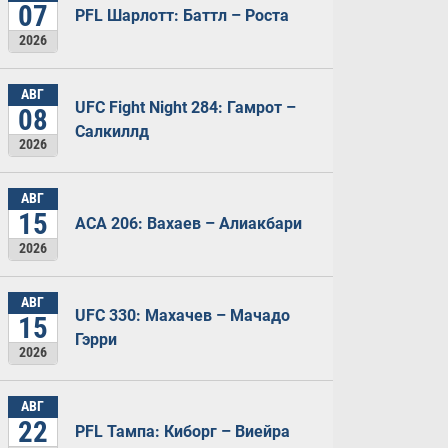
07
PFL Шарлотт: Баттл – Роста
2026
АВГ
UFC Fight Night 284: Гамрот –
08
Салкиллд
2026
АВГ
15
ACA 206: Вахаев – Алиакбари
2026
АВГ
UFC 330: Махачев – Мачадо
15
Гэрри
2026
АВГ
22
PFL Тампа: Киборг – Виейра