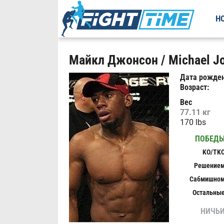
Н
Майкл Джонсон / Michael J
Дата рожден
Возраст:
Вес
77.11 кг
170 lbs
ПОБЕД
KO/TK
Решение
Сабмишно
Остальны
НИЧЬ