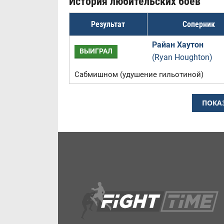
История любительских боев
Результат
Соперник
Райан Хаутон
ВЫИГРАЛ
(Ryan Houghton)
Сабмишном (удушение гильотиной)
ПОКА