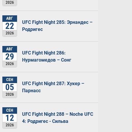
2026
АВГ
UFC Fight Night 285: Эрнандес –
22
Родригес
2026
АВГ
UFC Fight Night 286:
29
Нурмагомедов – Сонг
2026
СЕН
UFC Fight Night 287: Хукер –
05
Парнасс
2026
СЕН
UFC Fight Night 288 – Noche UFC
12
4: Родригес - Сильва
2026