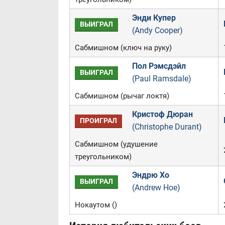
Энди Купер
ВЫИГРАЛ
(Andy Cooper)
Сабмишном (ключ на руку)
Пол Рэмсдэйл
ВЫИГРАЛ
(Paul Ramsdale)
Сабмишном (рычаг локтя)
Кристоф Дюран
ПРОИГРАЛ
(Christophe Durant)
Сабмишном (удушение
треугольником)
Эндрю Хо
ВЫИГРАЛ
(Andrew Hoe)
Нокаутом ()