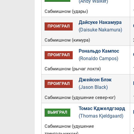
(Andy Walker)
Сабмишном (удары)
Дайсуке Накамура
ПРОИГРАЛ
(Daisuke Nakamura)
Сабмишном (кимура)
Рональдо Кампос
ПРОИГРАЛ
(Ronaldo Campos)
Сабмишном (рычаг локтя)
Джейсон Блэк
ПРОИГРАЛ
(Jason Black)
Сабмишном (удушение север-юг)
Томас Кджелдгэард
ВЫИГРАЛ
(Thomas Kjeldgaard)
Сабмишном (удушение
треугольником)