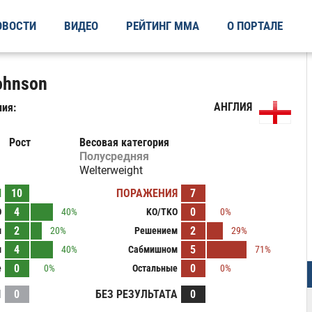
ОВОСТИ
ВИДЕО
РЕЙТИНГ ММА
О ПОРТАЛЕ
ohnson
АНГЛИЯ
ия:
Рост
Весовая категория
Полусредняя
Welterweight
Ы
10
ПОРАЖЕНИЯ
7
4
0
O
40%
KO/TKO
0%
2
2
м
20%
Решением
29%
4
5
м
40%
Сабмишном
71%
0
0
е
0%
Остальные
0%
И
0
БЕЗ РЕЗУЛЬТАТА
0