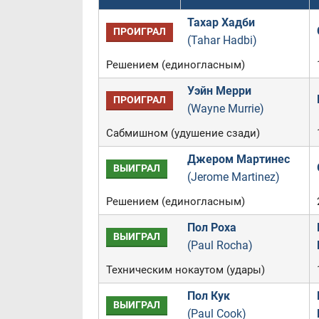
Тахар Хадби
ПРОИГРАЛ
(Tahar Hadbi)
Решением (единогласным)
Уэйн Мерри
ПРОИГРАЛ
(Wayne Murrie)
Сабмишном (удушение сзади)
Джером Мартинес
ВЫИГРАЛ
(Jerome Martinez)
Решением (единогласным)
Пол Роха
ВЫИГРАЛ
(Paul Rocha)
Техническим нокаутом (удары)
Пол Кук
ВЫИГРАЛ
(Paul Cook)