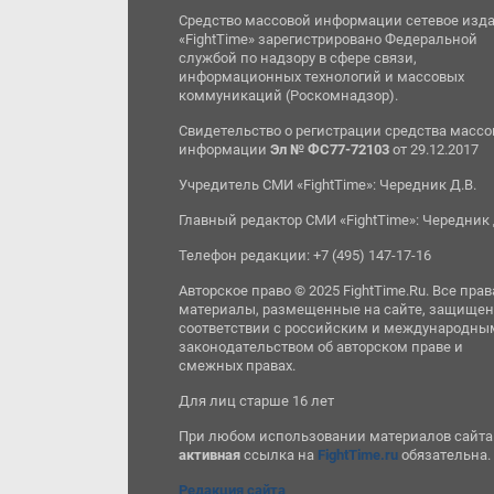
Средство массовой информации сетевое изд
«FightTime» зарегистрировано Федеральной
службой по надзору в сфере связи,
информационных технологий и массовых
коммуникаций (Роскомнадзор).
Свидетельство о регистрации средства масс
информации
Эл № ФС77-72103
от 29.12.2017
Учредитель СМИ «FightTime»: Чередник Д.В.
Главный редактор СМИ «FightTime»: Чередник 
Телефон редакции: +7 (495) 147-17-16
Авторское право © 2025 FightTime.Ru. Все прав
материалы, размещенные на сайте, защищен
соответствии с российским и международны
законодательством об авторском праве и
смежных правах.
Для лиц старше 16 лет
При любом использовании материалов сайта
активная
ссылка на
FightTime.ru
обязательна.
Редакция сайта