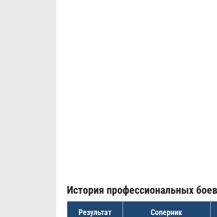
История профессиональных бое
Результат
Соперник