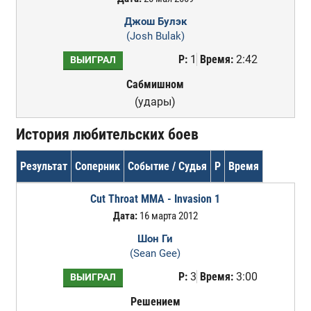
Джош Булэк
(Josh Bulak)
Р:
1
Время:
2:42
ВЫИГРАЛ
Сабмишном
(удары)
История любительских боев
Результат
Соперник
Событие / Судья
Р
Время
Cut Throat MMA - Invasion 1
Дата:
16 марта 2012
Шон Ги
(Sean Gee)
Р:
3
Время:
3:00
ВЫИГРАЛ
Решением