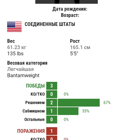
Дата рождения:
Возраст:
СОЕДИНЕННЫЕ ШТАТЫ
Вес
Рост
61.23 кг
165.1 см
135 lbs
5'5"
Весовая категория
Легчайшая
Bantamweight
ПОБЕДЫ
3
0
KO/TKO
0%
2
Решением
67%
1
Сабмишном
33%
0
Остальные
0%
ПОРАЖЕНИЯ
1
0
KO/TKO
0%