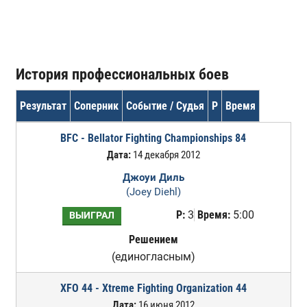
История профессиональных боев
Результат
Соперник
Событие / Судья
Р
Время
BFC - Bellator Fighting Championships 84
Дата:
14 декабря 2012
Джоуи Диль
(Joey Diehl)
Р:
3
Время:
5:00
ВЫИГРАЛ
Решением
(единогласным)
XFO 44 - Xtreme Fighting Organization 44
Дата:
16 июня 2012