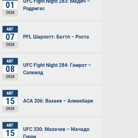
UFC Fight Night 283: Медич –
01
Родригес
2026
АВГ
07
PFL Шарлотт: Баттл – Роста
2026
АВГ
UFC Fight Night 284: Гамрот –
08
Салкилд
2026
АВГ
15
ACA 206: Вахаев – Алиакбари
2026
АВГ
UFC 330: Махачев – Мачадо
15
Гэрри