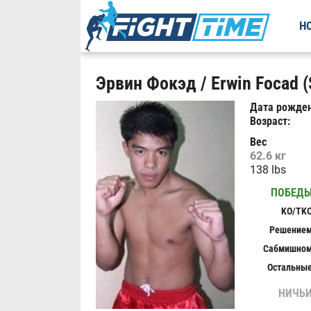
Н
Эрвин Фокэд / Erwin Focad (
Дата рожден
Возраст:
Вес
62.6 кг
138 lbs
ПОБЕД
KO/TK
Решение
Сабмишно
Остальны
НИЧЬ