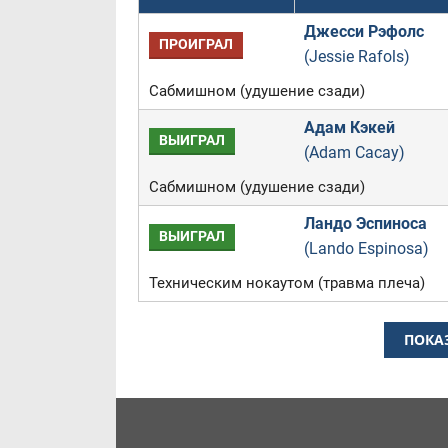
Джесси Рэфолс
ПРОИГРАЛ
(Jessie Rafols)
Сабмишном (удушение сзади)
Адам Кэкей
ВЫИГРАЛ
(Adam Cacay)
Сабмишном (удушение сзади)
Ландо Эспиноса
ВЫИГРАЛ
(Lando Espinosa)
Техническим нокаутом (травма плеча)
ПОКА