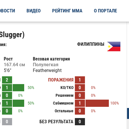
ОВОСТИ
ВИДЕО
РЕЙТИНГ ММА
О ПОРТАЛЕ
Slugger)
ФИЛИППИНЫ
ия:
Рост
Весовая категория
167.64 см
Полулегкая
5'6"
Featherweight
Ы
2
ПОРАЖЕНИЯ
1
1
0
O
50%
KO/TKO
0%
0
0
м
0%
Решением
0%
1
1
м
50%
Сабмишном
100%
0
0
е
0%
Остальные
0%
И
0
БЕЗ РЕЗУЛЬТАТА
0