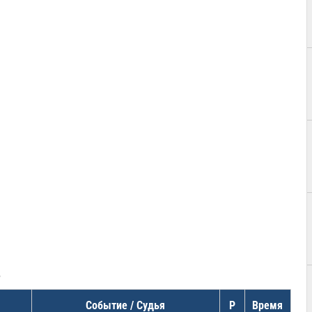
в
Событие / Судья
Р
Время