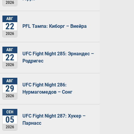
2026
АВГ
22
PFL Тампа: Киборг – Виейра
2026
АВГ
UFC Fight Night 285: Эрнандес –
22
Родригес
2026
АВГ
UFC Fight Night 286:
29
Нурмагомедов – Сонг
2026
СЕН
UFC Fight Night 287: Хукер –
05
Парнасс
2026