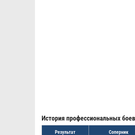
История профессиональных бое
Результат
Соперник