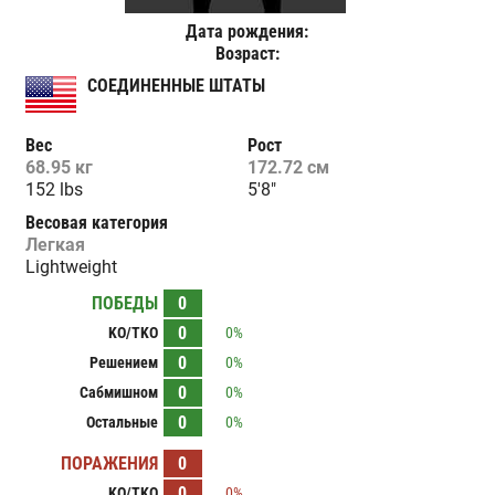
Дата рождения:
Возраст:
СОЕДИНЕННЫЕ ШТАТЫ
Вес
Рост
68.95 кг
172.72 см
152 lbs
5'8"
Весовая категория
Легкая
Lightweight
ПОБЕДЫ
0
0
KO/TKO
0%
0
Решением
0%
0
Сабмишном
0%
0
Остальные
0%
ПОРАЖЕНИЯ
0
0
KO/TKO
0%