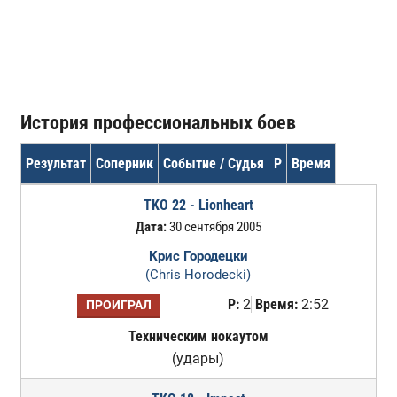
История профессиональных боев
Результат
Соперник
Событие / Судья
Р
Время
TKO 22 - Lionheart
Дата:
30 сентября 2005
Крис Городецки
(Chris Horodecki)
Р:
2
Время:
2:52
ПРОИГРАЛ
Техническим нокаутом
(удары)