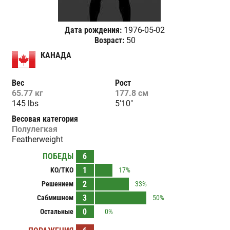
Дата рождения:
1976-05-02
Возраст:
50
КАНАДА
Вес
Рост
65.77 кг
177.8 см
145 lbs
5'10"
Весовая категория
Полулегкая
Featherweight
ПОБЕДЫ
6
1
KO/TKO
17%
2
Решением
33%
3
Сабмишном
50%
0
Остальные
0%