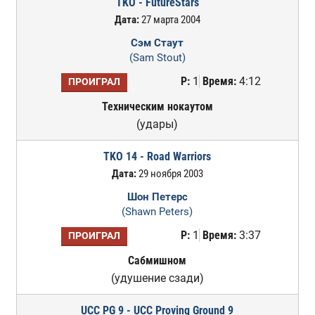
TKO - FutureStars
Дата:
27 марта 2004
Сэм Стаут
(Sam Stout)
Р:
1
Время:
4:12
ПРОИГРАЛ
Техническим нокаутом
(удары)
TKO 14 - Road Warriors
Дата:
29 ноября 2003
Шон Петерс
(Shawn Peters)
Р:
1
Время:
3:37
ПРОИГРАЛ
Сабмишном
(удушение сзади)
UCC PG 9 - UCC Proving Ground 9