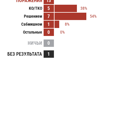
ПОРАЖЕНИЯ
13
5
KO/TKO
38%
7
Решением
54%
1
Сабмишном
8%
0
Остальные
0%
НИЧЬИ
0
БЕЗ РЕЗУЛЬТАТА
1