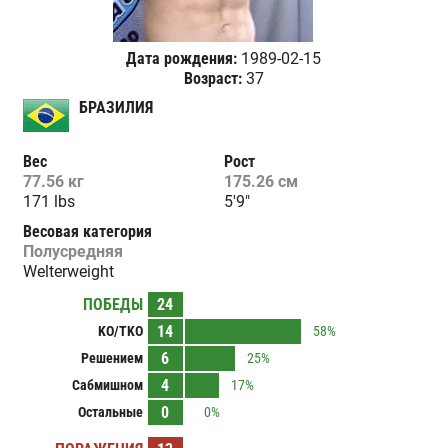
Дата рождения:
1989-02-15
Возраст:
37
БРАЗИЛИЯ
Вес
Рост
77.56 кг
175.26 см
171 lbs
5'9"
Весовая категория
Полусредняя
Welterweight
ПОБЕДЫ
24
14
KO/TKO
58%
6
Решением
25%
4
Сабмишном
17%
0
Остальные
0%