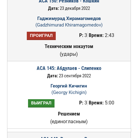
ACA 150: Резников - Кошкин
Дата:
23 декабря 2022
Гаджимурад Хирамагомедов
(Gadzhimurad Khiramagomedov)
Р:
3
Время:
2:43
ПРОИГРАЛ
Техническим нокаутом
(удары)
ACA 145: Абдулаев - Слипенко
Дата:
23 сентября 2022
Георгий Кичигин
(Georgy Kichigin)
Р:
3
Время:
5:00
ВЫИГРАЛ
Решением
(единогласным)