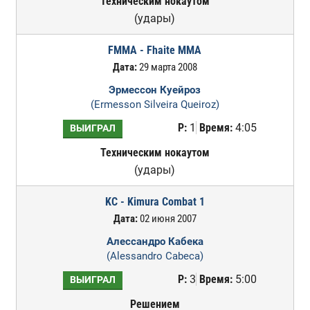
Техническим нокаутом
(удары)
FMMA - Fhaite MMA
Дата:
29 марта 2008
Эрмессон Куейроз
(Ermesson Silveira Queiroz)
Р:
1
Время:
4:05
ВЫИГРАЛ
Техническим нокаутом
(удары)
KC - Kimura Combat 1
Дата:
02 июня 2007
Алессандро Кабека
(Alessandro Cabeca)
Р:
3
Время:
5:00
ВЫИГРАЛ
Решением