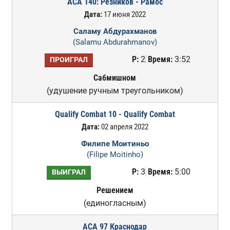
ACA 140: Резников - Рамос
Дата:
17 июня 2022
Саламу Абдурахманов
(Salamu Abdurahmanov)
Р:
2
Время:
3:52
ПРОИГРАЛ
Сабмишном
(удушение ручным треугольником)
Qualify Combat 10 - Qualify Combat
Дата:
02 апреля 2022
Филипе Моитиньо
(Filipe Moitinho)
Р:
3
Время:
5:00
ВЫИГРАЛ
Решением
(единогласным)
ACA 97 Краснодар