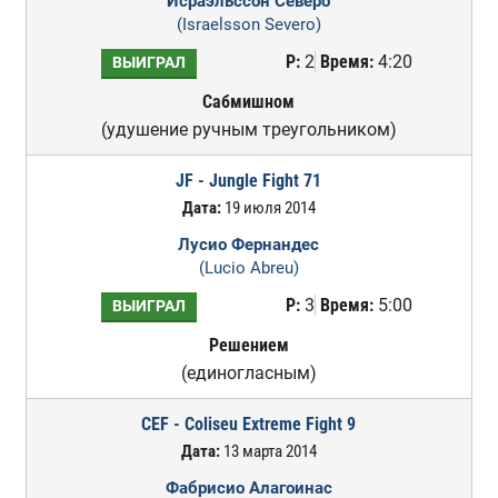
Исраэльссон Северо
(Israelsson Severo)
Р:
2
Время:
4:20
ВЫИГРАЛ
Сабмишном
(удушение ручным треугольником)
JF - Jungle Fight 71
Дата:
19 июля 2014
Лусио Фернандес
(Lucio Abreu)
Р:
3
Время:
5:00
ВЫИГРАЛ
Решением
(единогласным)
CEF - Coliseu Extreme Fight 9
Дата:
13 марта 2014
Фабрисио Алагоинас