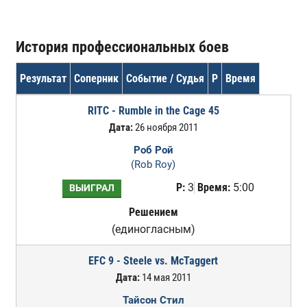
История профессиональных боев
Результат
Соперник
Событие / Судья
Р
Время
RITC - Rumble in the Cage 45
Дата:
26 ноября 2011
Роб Рой
(Rob Roy)
Р:
3
Время:
5:00
ВЫИГРАЛ
Решением
(единогласным)
EFC 9 - Steele vs. McTaggert
Дата:
14 мая 2011
Тайсон Стил