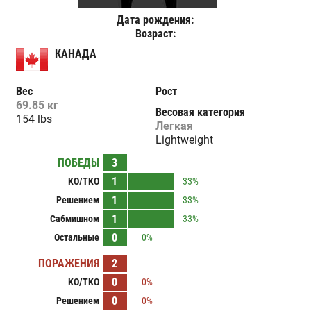
Дата рождения:
Возраст:
КАНАДА
Вес
Рост
69.85 кг
Весовая категория
154 lbs
Легкая
Lightweight
ПОБЕДЫ
3
1
KO/TKO
33%
1
Решением
33%
1
Сабмишном
33%
0
Остальные
0%
ПОРАЖЕНИЯ
2
0
KO/TKO
0%
0
Решением
0%