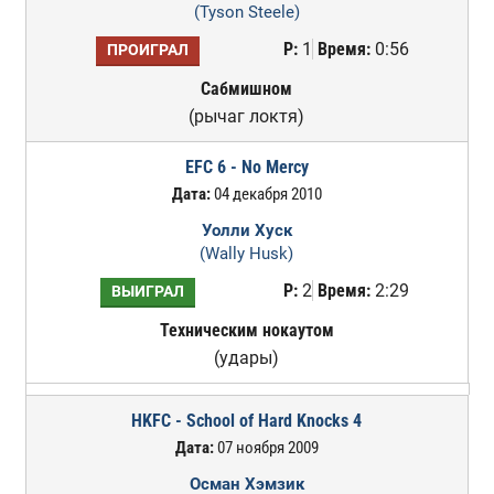
(Tyson Steele)
Р:
1
Время:
0:56
ПРОИГРАЛ
Сабмишном
(рычаг локтя)
EFC 6 - No Mercy
Дата:
04 декабря 2010
Уолли Хуск
(Wally Husk)
Р:
2
Время:
2:29
ВЫИГРАЛ
Техническим нокаутом
(удары)
HKFC - School of Hard Knocks 4
Дата:
07 ноября 2009
Осман Хэмзик