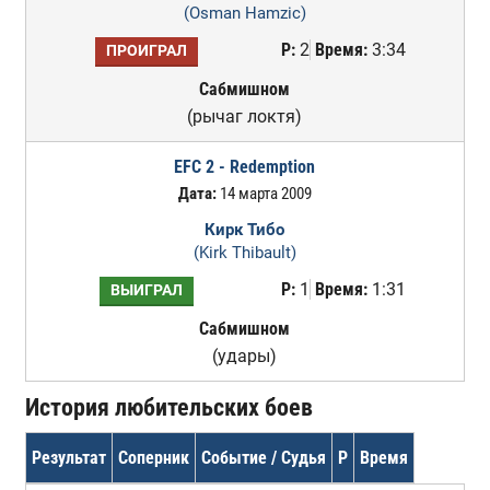
(Osman Hamzic)
Р:
2
Время:
3:34
ПРОИГРАЛ
Сабмишном
(рычаг локтя)
EFC 2 - Redemption
Дата:
14 марта 2009
Кирк Тибо
(Kirk Thibault)
Р:
1
Время:
1:31
ВЫИГРАЛ
Сабмишном
(удары)
История любительских боев
Результат
Соперник
Событие / Судья
Р
Время