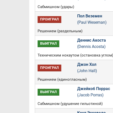
Сабмишном (удары)
Пол Веземен
ПРОИГРАЛ
(Paul Weseman)
Решением (раздельным)
Деннис Акоста
ВЫИГРАЛ
(Dennis Acosta)
Техническим нокаутом (остановка углом
Джон Хол
ПРОИГРАЛ
(John Hall)
Решением (единогласным)
Джейкоб Поррас
ВЫИГРАЛ
(Jacob Porras)
Сабмишном (удушение гильотиной)
Коул Эсковедо