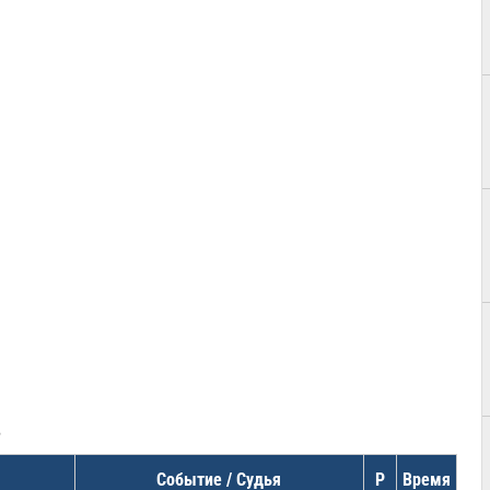
в
Событие / Судья
Р
Время