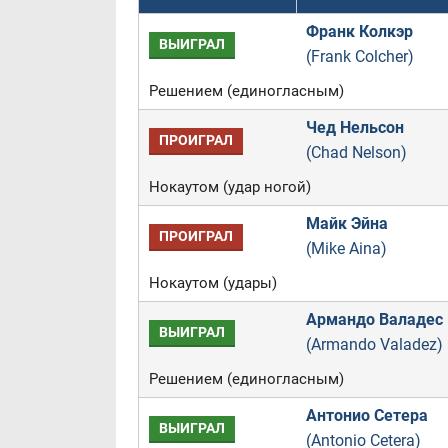
Франк Колкэр
ВЫИГРАЛ
(Frank Colcher)
Решением (единогласным)
Чед Нельсон
ПРОИГРАЛ
(Chad Nelson)
Нокаутом (удар ногой)
Майк Эйна
ПРОИГРАЛ
(Mike Aina)
Нокаутом (удары)
Армандо Валадес
ВЫИГРАЛ
(Armando Valadez)
Решением (единогласным)
Антонио Сетера
ВЫИГРАЛ
(Antonio Cetera)