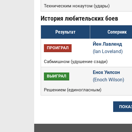
Техническим нокаутом (удары)
История любительских боев
Результат
Соперник
Йен Лавленд
ПРОИГРАЛ
(Ian Loveland)
Сабмишном (удушение сзади)
Енох Уилсон
ВЫИГРАЛ
(Enoch Wilson)
Решением (единогласным)
ПОКА