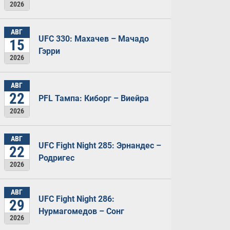
2026
АВГ
UFC 330: Махачев – Мачадо
15
Гэрри
2026
АВГ
22
PFL Тампа: Киборг – Виейра
2026
АВГ
UFC Fight Night 285: Эрнандес –
22
Родригес
2026
АВГ
UFC Fight Night 286:
29
Нурмагомедов – Сонг
2026