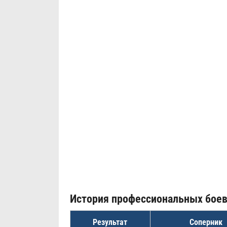
История профессиональных бое
Результат
Соперник