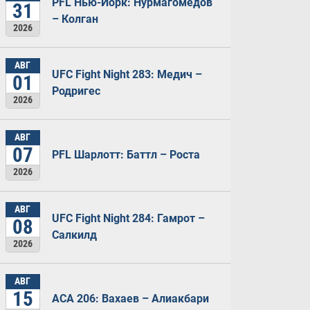
PFL Нью-Йорк: Нурмагомедов
31
– Колган
2026
АВГ
UFC Fight Night 283: Медич –
01
Родригес
2026
АВГ
07
PFL Шарлотт: Баттл – Роста
2026
АВГ
UFC Fight Night 284: Гамрот –
08
Салкилд
2026
АВГ
15
ACA 206: Вахаев – Алиакбари