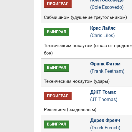
ПРОИГРАЛ
(Cole Escovedo)
Сабмишном (удушение треугольником)
Крис Лайлс
ВЫИГРАЛ
(Chris Liles)
Техническим нокаутом (отказ от продол
боя)
Франк Фитэм
ВЫИГРАЛ
(Frank Feetham)
Техническим нокаутом (удары)
ДЖТ Томас
ПРОИГРАЛ
(JT Thomas)
Решением (раздельным)
Дерек Френч
ВЫИГРАЛ
(Derek French)