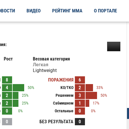
ОВОСТИ
ВИДЕО
РЕЙТИНГ ММА
О ПОРТАЛЕ
ия:
Рост
Весовая категория
Легкая
Lightweight
Ы
8
ПОРАЖЕНИЯ
6
4
2
O
50%
KO/TKO
33%
2
3
м
25%
Решением
50%
2
1
м
25%
Сабмишном
17%
0
0
е
0%
Остальные
0%
И
0
БЕЗ РЕЗУЛЬТАТА
0