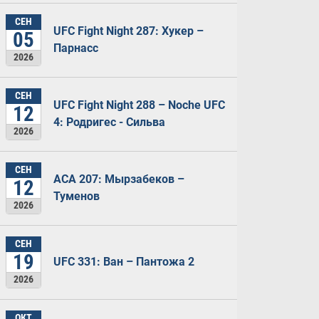
СЕН
UFC Fight Night 287: Хукер –
05
Парнасс
2026
СЕН
UFC Fight Night 288 – Noche UFC
12
4: Родригес - Сильва
2026
СЕН
ACA 207: Мырзабеков –
12
Туменов
2026
СЕН
19
UFC 331: Ван – Пантожа 2
2026
ОКТ