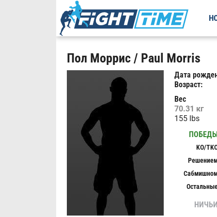
Н
Пол Моррис / Paul Morris
Дата рожден
Возраст:
Вес
70.31 кг
155 lbs
ПОБЕД
KO/TK
Решение
Сабмишно
Остальны
НИЧЬ